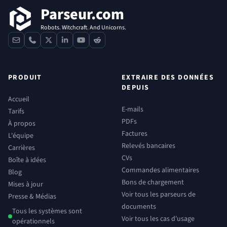
Parseur.com
Robots. Witchcraft. And Unicorns.
contact
phone
x
linkedin
youtube
reddit
PRODUIT
EXTRAIRE DES DONNÉES
DEPUIS
Accueil
E-mails
Tarifs
PDFs
À propos
Factures
L'équipe
Relevés bancaires
Carrières
CVs
Boîte à idées
Commandes alimentaires
Blog
Bons de chargement
Mises à jour
Voir tous les parseurs de
Presse & Médias
documents
Tous les systèmes sont
Voir tous les cas d'usage
opérationnels