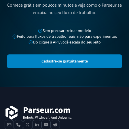
Comece grátis em poucos minutos e veja como o Parseur se
encaixa no seu fluxo de trabalho.
Sem precisar treinar modelo
Feito para fluxos de trabalho reais, não para experimentos
Do clique à API, você escala do seu jeito
Cadastre-se gratuitamente
Rodapé
Parseur.com
Robots. Witchcraft. And Unicorns.
contact
phone
x
linkedin
youtube
reddit