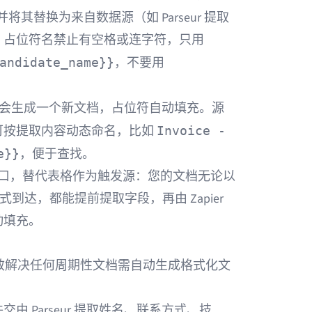
将其替换为来自数据源（如 Parseur 提取
。占位符名禁止有空格或连字符，只用
，不要用
andidate_name}}
rive 都会生成一个新文档，占位符自动填充。源
可按提取内容动态命名，比如
Invoice -
，便于查找。
e}}
之前的提取入口，替代表格作为触发源：您的文档无论以
到达，都能提前提取字段，再由 Zapier
动填充。
Docs 能高效解决任何周期性文档需自动生成格式化文
由 Parseur 提取姓名、联系方式、技