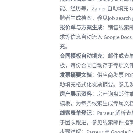
能、经历等，Zapier 自动填充 
聘者生成档案。参见
job search
报价单与方案生成
：销售线索邮
求等信息自动流入 Google 
充。
合同模板自动填充
：邮件或表
板，每份合同自动存于专项文
发票摘要文档
：供应商发票 P
动填充格式化发票摘要。参见
房产
展示资料
：房产询盘邮件或列
模板，为每条线索生成专属文
线索表单登记
：Parseur 
于团队跟进。参见
线索邮件指
步骤详解：Parseur 与 Google 