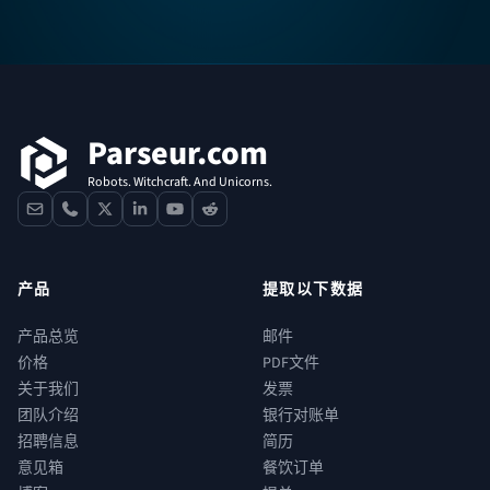
页脚
Parseur.com
Robots. Witchcraft. And Unicorns.
contact
phone
x
linkedin
youtube
reddit
产品
提取以下数据
产品总览
邮件
价格
PDF文件
关于我们
发票
团队介绍
银行对账单
招聘信息
简历
意见箱
餐饮订单