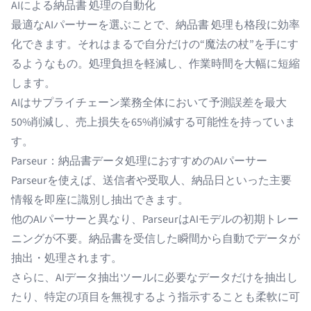
AIによる納品書 処理の自動化
最適な
AIパーサー
を選ぶことで、納品書 処理も格段に効率
化できます。それはまるで自分だけの“魔法の杖”を手にす
るようなもの。処理負担を軽減し、作業時間を大幅に短縮
します。
AIはサプライチェーン業務全体において予測誤差を
最大
50%削減し、売上損失を65%
削減する可能性を持っていま
す。
Parseur：納品書データ処理におすすめのAIパーサー
Parseur
を使えば、送信者や受取人、納品日といった主要
情報を即座に識別し抽出できます。
他のAIパーサーと異なり、ParseurはAIモデルの初期トレー
ニングが不要。納品書を受信した瞬間から自動でデータが
抽出・処理されます。
さらに、
AIデータ抽出ツール
に必要なデータだけを抽出し
たり、特定の項目を無視するよう指示することも柔軟に可