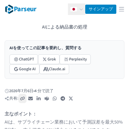
Parseur
サインアップ
日本語
メ
AIによる納品書の処理
AIを使ってこの記事を要約し、質問する
ChatGPT
Grok
Perplexity
Google AI
Claude.ai
2026年7月6日
•
4 分で読了
公開日:
共有:
リンクをコピー
メール
LinkedIn
Teams
WhatsApp
Telegram
X / Twitter
主なポイント：
AIは、サプライチェーン業務において予測誤差を最大50%