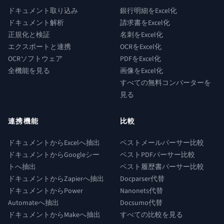
ドキュメント取り込み
銀行明細をExcel化
ドキュメント解析
請求書をExcel化
正規化と検証
名刺をExcel化
エクスポートと連携
OCRをExcel化
OCRソフトウェア
PDFをExcel化
全機能を見る
画像をExcel化
すべての無料コンバーターを
見る
連携機能
比較
ドキュメントからExcelへ抽出
ベストメールパーサー比較
ドキュメントからGoogleシー
ベストPDFパーサー比較
トへ抽出
ベスト履歴書パーサー比較
ドキュメントからZapierへ抽出
Docparser代替
ドキュメントからPower
Nanonets代替
Automateへ抽出
Docsumo代替
ドキュメントからMakeへ抽出
すべての比較を見る