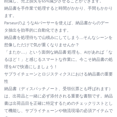
削減し、売上損失を65%減少させることができます。
納品書を手作業で処理すると時間がかかり、手間もかかり
ます。
ParseurのようなAIパーサーを使えば、納品書からのデー
タ抽出を効率的に自動化できます。
納品書を処理待ちで山積みにしてしまう…そんなシーンを
想像しただけで気が重くなりませんか？
「またか…」という面倒な納品書 処理も、AIがあれば「な
るほど！」と感じるスマートな作業に。今こそ納品書の処
理をAIで快適にしましょう！
サプライチェーンとロジスティクスにおける納品書の重要
性
納品書（ディスパッチノート、受領伝票とも呼ばれます）
は、出荷品と一緒に必ず添付される重要な書類です。納品
書は出荷品目を正確に特定するためのチェックリストとし
て機能し、サプライチェーンや物流現場の必須アイテムで