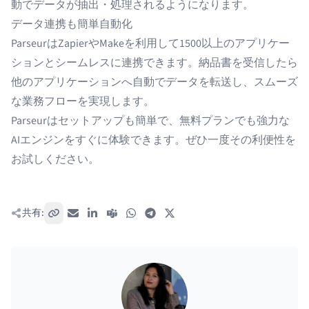
動でデータが抽出・処理されるようになります。
データ連携も簡単自動化
ParseurはZapierやMakeを利用して
1500以上のアプリケー
ション
とシームレスに連携できます。納品書を受信したら
他のアプリケーションへ自動でデータを転送し、スムーズ
な業務フローを実現します。
Parseurはセットアップも簡単で、無料プランでも強力な
AIエンジンをすぐに体験できます。ぜひ一度その利便性を
お試しください。
共有:
リンクをコピー
メール
LinkedIn
Teams
WhatsApp
Telegram
X / Twitter