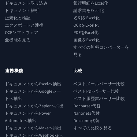
ドキュメント取り込み
銀行明細をExcel化
ドキュメント解析
請求書をExcel化
正規化と検証
名刺をExcel化
エクスポートと連携
OCRをExcel化
OCRソフトウェア
PDFをExcel化
全機能を見る
画像をExcel化
すべての無料コンバーターを
見る
連携機能
比較
ドキュメントからExcelへ抽出
ベストメールパーサー比較
ドキュメントからGoogleシー
ベストPDFパーサー比較
トへ抽出
ベスト履歴書パーサー比較
ドキュメントからZapierへ抽出
Docparser代替
ドキュメントからPower
Nanonets代替
Automateへ抽出
Docsumo代替
ドキュメントからMakeへ抽出
すべての比較を見る
ドキュメントからWebhooksへ