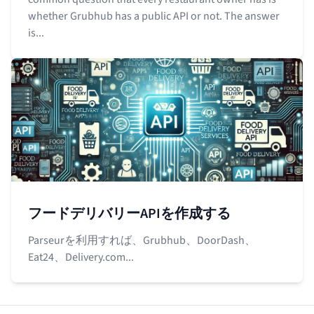
whether Grubhub has a public API or not. The answer
is...
フードデリバリーAPIを作成する
Parseurを利用すれば、Grubhub、DoorDash、
Eat24、Delivery.com...