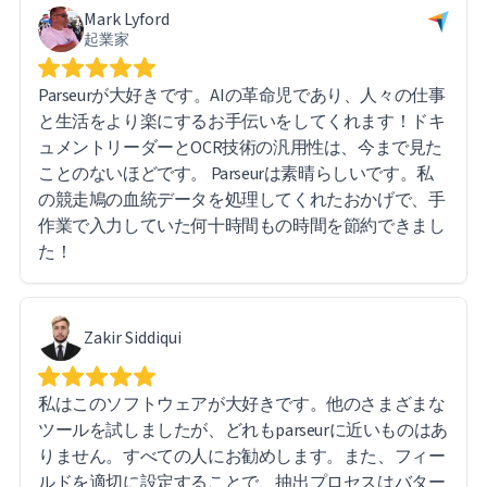
Mark Lyford
起業家
全体的な使用感には非常に満足しており、大量の文書
処理とデータ抽出に携わる方には自信を持ってParseur
Parseurが大好きです。AIの革命児であり、人々の仕事
をお勧めできます。
と生活をより楽にするお手伝いをしてくれます！ドキ
ュメントリーダーとOCR技術の汎用性は、今まで見た
ことのないほどです。 Parseurは素晴らしいです。私
の競走鳩の血統データを処理してくれたおかげで、手
作業で入力していた何十時間もの時間を節約できまし
た！
Zakir Siddiqui
私はこのソフトウェアが大好きです。他のさまざまな
ツールを試しましたが、どれもparseurに近いものはあ
りません。すべての人にお勧めします。また、フィー
ルドを適切に設定することで、抽出プロセスはバター