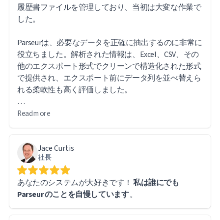
履歴書ファイルを管理しており、当初は大変な作業で
した。
Parseurは、必要なデータを正確に抽出するのに非常に
役立ちました。解析された情報は、Excel、CSV、その
他のエクスポート形式でクリーンで構造化された形式
で提供され、エクスポート前にデータ列を並べ替えら
れる柔軟性も高く評価しました。
このソフトウェアは直感的で使いやすいです。特に便
Read more
利なのは、エクスポートされたレポート内の直接URL
リンクから元のファイルにアクセスできるため、必要
Jace Curtis
に応じて元の文書を簡単に参照できることです。
社長
大量のデータを扱う中で、いくつか技術的な課題に遭
あなたのシステムが大好きです！
私は誰にでも
遇しましたが、Parseurのサポートチームは迅速かつ迅
Parseur のことを自慢しています
。
速に対応してくれました。実際、ほとんどの問題はソ
フトウェアの制限ではなく、私自身の学習曲線に起因
するもので、システム自体は問題なく動作しました。