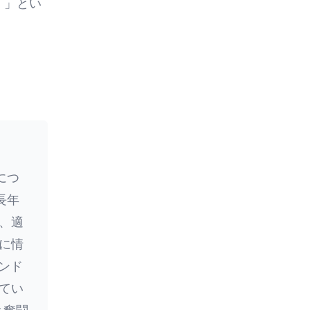
！」とい
につ
長年
、適
に情
ンド
てい