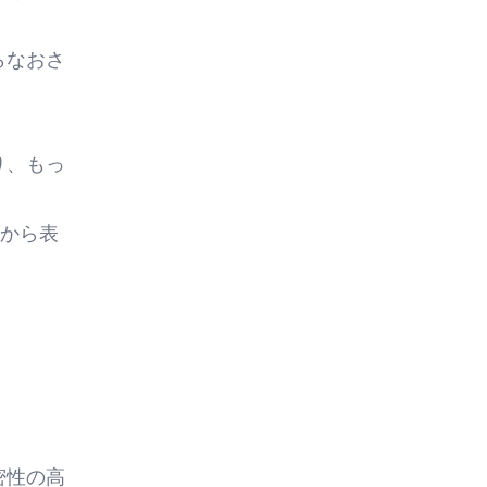
らなおさ
り、もっ
から表
密性の高