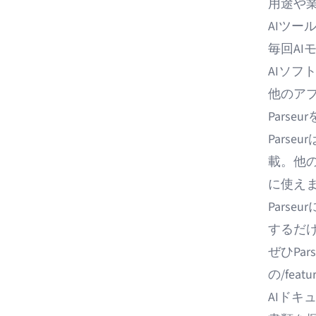
用途や
AIツー
毎回AI
AIソフ
他のア
Parse
Parseur
載。他
に使え
Pars
するだ
ぜひPa
の
/featu
AIドキ