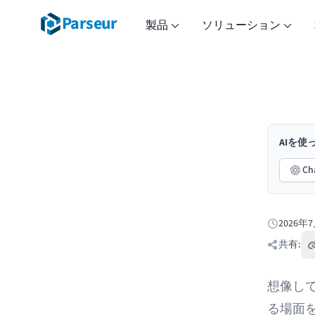
Parseur
製品
ソリューション
AIを
Ch
2026年
公開日:
共有:
想像し
る場面