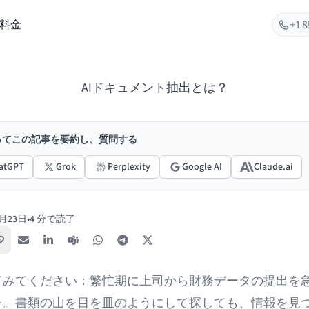
料金
+1 8
AIドキュメント抽出とは？
使ってこの記事を要約し、質問する
atGPT
Grok
Perplexity
Google AI
Claude.ai
7月23日
•
4 分で読了
リンクをコピー
メール
LinkedIn
Teams
WhatsApp
Telegram
X / Twitter
てみてください：繁忙期に上司から財務データの提出を
を。書類の山を目を皿のようにして探しても、情報を見