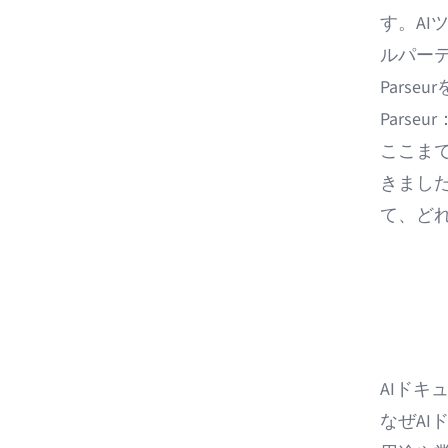
す。A
ルパー
Parse
Parse
ここま
きまし
て、ど
AIド
なぜAI