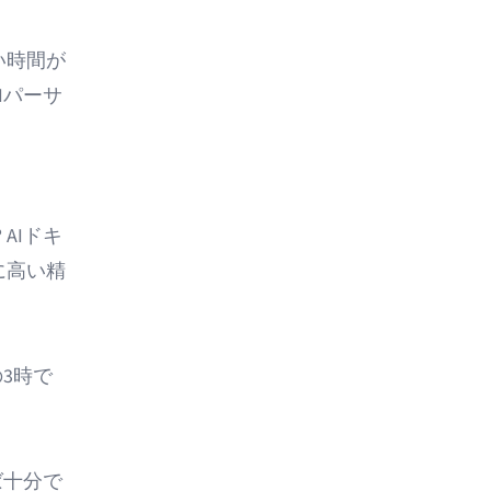
い時間が
Iパーサ
AIドキ
に高い精
3時で
ば十分で