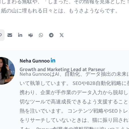
探しまわる無駄や、「しまった、その情報を見落とした
、紙の山に埋もれる日々とは、もうさようならです。
リンクをコピー
メール
LinkedIn
Teams
WhatsApp
Telegram
X / Twitter
LinkedIn
Neha Gunnoo
Growth and Marketing Lead at Parseur
Neha GunnooはAI、自動化、データ抽出の未来
いて執筆しています。 SEOやB2B自動化戦略に
携わり、企業が手作業のデータ入力から脱却し
切なツールで高速成長できるよう支援すること
熱を注いでいます。 コンテンツ戦略やSEOトレ
をリサーチしていないときは、猫に振り回され