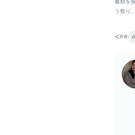
書類を
う焦り
共有: