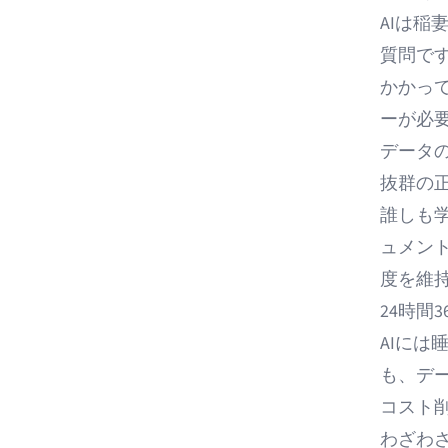
AIは稲
質問で
かかっ
ーが必
データ
抜群の
誰しも
ュメン
度を維
24時間
AIには
も、デ
コスト
わざわ