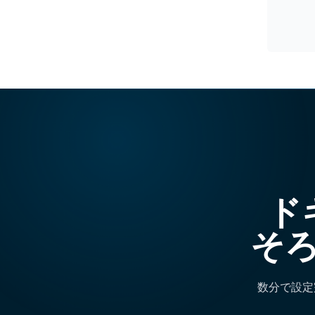
ド
そ
数分で設定