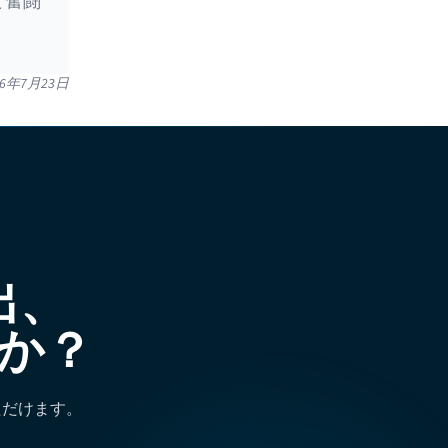
と奮闘
26年7月23日
出、
か？
ただけます。