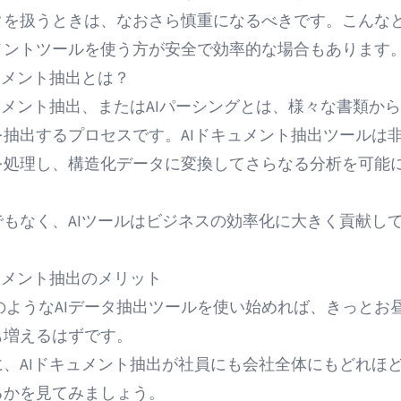
タを扱うときは、なおさら慎重になるべきです。こんなと
メントツールを使う方が安全で効率的な場合もあります
ュメント抽出とは？
ュメント抽出
、または
AIパーシング
とは、様々な書類から
を抽出するプロセスです。AIドキュメント抽出ツールは
を処理し
、構造化データに変換してさらなる分析を可能
でもなく、AIツールはビジネスの効率化に大きく貢献し
ュメント抽出のメリット
urのような
AIデータ抽出ツール
を使い始めれば、きっとお
も増えるはずです。
に、AIドキュメント抽出が社員にも会社全体にもどれほ
るかを見てみましょう。