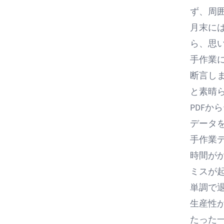
ず、周
月末に
ら、思
手作業
断言し
と素晴
PDFか
データ
手作業
時間が
ミスが
単調で
生産性
たった