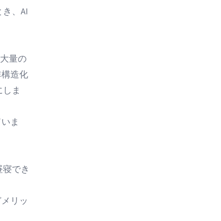
き、AI
。
大量の
非構造化
にしま
ていま
昼寝でき
どメリッ