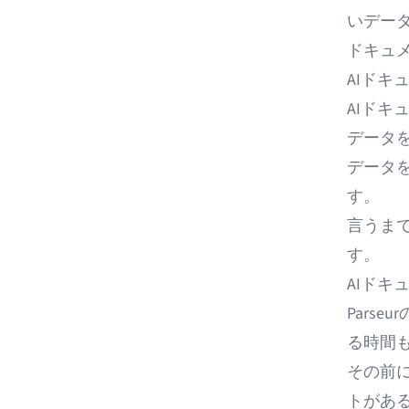
いデー
ドキュ
AIドキ
AIドキ
データ
データ
す。
言うま
す。
AIドキ
Parse
る時間
その前
トがあ