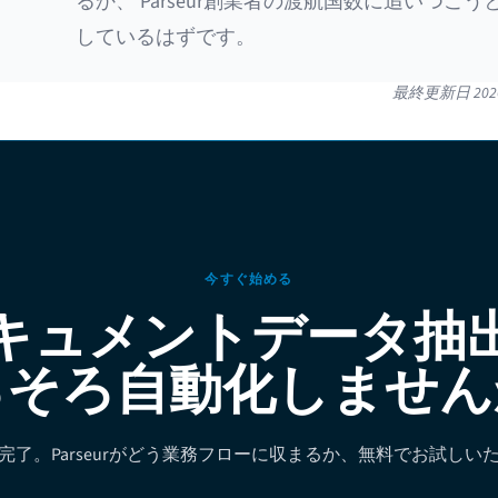
るか、 Parseur創業者の渡航国数に追いつこう
しているはずです。
最終更新日
20
今すぐ始める
キュメントデータ抽
ろそろ自動化しません
完了。Parseurがどう業務フローに収まるか、無料でお試しい