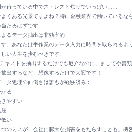
囲が待っている中でストレスと焦りでいっぱい……。
はよくある光景ですよね？特に金融業界で働いているな
い当たるはずです。
によるデータ抽出は非効率的
ます。あなたは
手作業のデータ入力
に時間を取られるよ
らしい人生を歩むべきです。
らテキストを抽出する
だけでも厄介なのに、ましてや
書類
を抽出する
など、想像するだけで大変です！
データ処理の面倒さは誰もが経験済み：
かかる
起きやすい
退屈
が低い
一つのミスが、会社に膨大な損害をもたらすことも。機