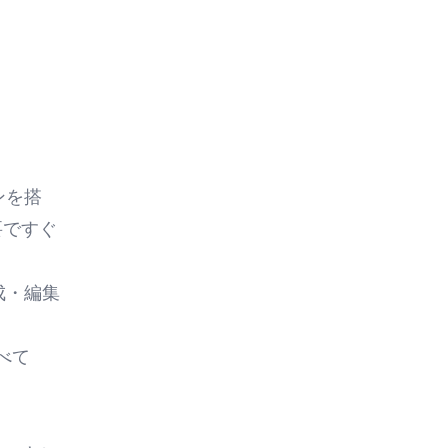
ンを搭
要ですぐ
成・編集
すべて