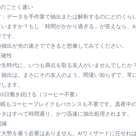
妻のごとく速い
す：データを手作業で抽出または解析するのにどのくら
ていますか？もし「時間がかかり過ぎる」が答えなら、A
要です。
の抽出
が光の速さでできると想像してみてください。
正確性
学生時代に、いつも満点を取る友人がいませんでしたか？
ト抽出は、まさにその友人のよう。間違い知らずで、常
持します。
365日働き続ける（コーヒー不要）
睡眠もコーヒーブレイクもバカンスも不要です。真夜中の
ータはすべて時間通り、かつ迅速に抽出処理されます。
削減
ざ大勢を雇う必要はありません。AIウィザードに任せれ