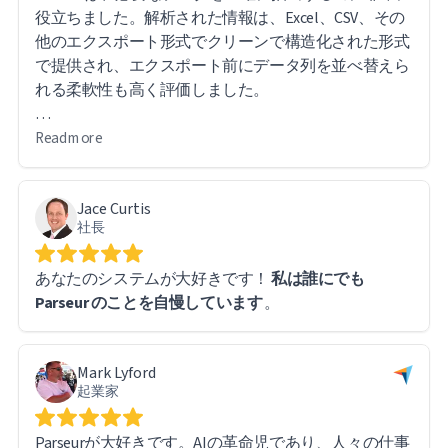
役立ちました。解析された情報は、Excel、CSV、その
他のエクスポート形式でクリーンで構造化された形式
で提供され、エクスポート前にデータ列を並べ替えら
れる柔軟性も高く評価しました。
このソフトウェアは直感的で使いやすいです。特に便
Read more
利なのは、エクスポートされたレポート内の直接URL
リンクから元のファイルにアクセスできるため、必要
Jace Curtis
に応じて元の文書を簡単に参照できることです。
社長
大量のデータを扱う中で、いくつか技術的な課題に遭
あなたのシステムが大好きです！
私は誰にでも
遇しましたが、Parseurのサポートチームは迅速かつ迅
Parseur のことを自慢しています
。
速に対応してくれました。実際、ほとんどの問題はソ
フトウェアの制限ではなく、私自身の学習曲線に起因
するもので、システム自体は問題なく動作しました。
Mark Lyford
起業家
全体的な使用感には非常に満足しており、大量の文書
処理とデータ抽出に携わる方には自信を持ってParseur
Parseurが大好きです。AIの革命児であり、人々の仕事