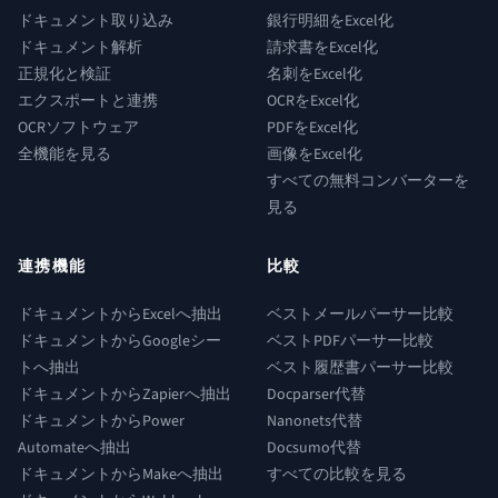
ドキュメント取り込み
銀行明細をExcel化
ドキュメント解析
請求書をExcel化
正規化と検証
名刺をExcel化
エクスポートと連携
OCRをExcel化
OCRソフトウェア
PDFをExcel化
全機能を見る
画像をExcel化
すべての無料コンバーターを
見る
連携機能
比較
ドキュメントからExcelへ抽出
ベストメールパーサー比較
ドキュメントからGoogleシー
ベストPDFパーサー比較
トへ抽出
ベスト履歴書パーサー比較
ドキュメントからZapierへ抽出
Docparser代替
ドキュメントからPower
Nanonets代替
Automateへ抽出
Docsumo代替
ドキュメントからMakeへ抽出
すべての比較を見る