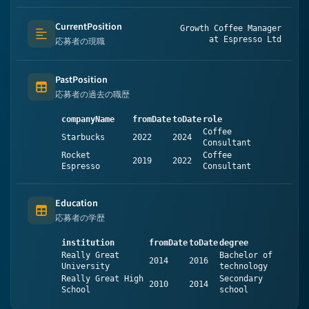
CurrentPosition
Growth Coffee Manager
Text (multi-lines)
at Espresso Ltd
応募者の現職
PastPosition
Table (list of items)
応募者の過去の職歴
companyName
fromDate
toDate
role
Coffee
Starbucks
2022
2024
Consultant
Rocket
Coffee
2019
2022
Espresso
Consultant
Education
Table (list of items)
応募者の学歴
institution
fromDate
toDate
degree
Really Great
Bachelor of
2014
2016
University
technology
Really Great High
Secondary
2010
2014
School
school