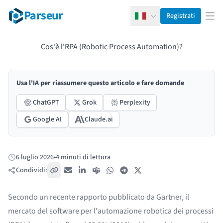
Parseur
Registrati
Italiano
Apr
Cos'è l'RPA (Robotic Process Automation)?
Usa l'IA per riassumere questo articolo e fare domande
ChatGPT
Grok
Perplexity
Google AI
Claude.ai
6 luglio 2026
•
4 minuti di lettura
Pubblicato:
Condividi:
Copia link
Email
LinkedIn
Teams
WhatsApp
Telegram
X / Twitter
Secondo un recente rapporto pubblicato da
Gartner
, il
mercato del software per l'automazione robotica dei processi