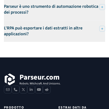
Parseur è uno strumento di automazione robotica
dei processi?
L'RPA può esportare i dati estratti in altre
applicazioni?
Footer
Parseur.com
Robots. Witchcraft. And Unicorns.
contact
phone
x
linkedin
youtube
reddit
PRODOTTO
ESTRAI DATI DA