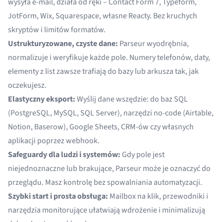
wysyła e-mail, działa od ręki – Contact Form 7, Typeform,
JotForm, Wix, Squarespace, własne Reacty. Bez kruchych
skryptów i limitów formatów.
Ustrukturyzowane, czyste dane:
Parseur wyodrębnia,
normalizuje i weryfikuje każde pole. Numery telefonów, daty,
elementy z list zawsze trafiają do bazy lub arkusza tak, jak
oczekujesz.
Elastyczny eksport:
Wyślij dane wszędzie: do baz SQL
(PostgreSQL, MySQL, SQL Server), narzędzi no-code (Airtable,
Notion, Baserow), Google Sheets, CRM-ów czy własnych
aplikacji poprzez webhook.
Safeguardy dla ludzi i systemów:
Gdy pole jest
niejednoznaczne lub brakujące, Parseur może je oznaczyć do
przeglądu. Masz kontrolę bez spowalniania automatyzacji.
Szybki start i prosta obsługa:
Mailbox na klik, przewodniki i
narzędzia monitorujące ułatwiają wdrożenie i minimalizują