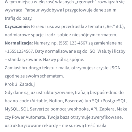
W tym miejscu większość własnych „ręcznych” rozwiązań się
wywraca. Parseur wydobywa i przygotowuje dane zanim
trafią do bazy.
Czyszczenie:
Parseur usuwa przedrostki z tematu („Re:” itd.),
nadmiarowe spacje i radzi sobie z niespójnym formatem.
Normalizacja:
Numery, np. (555) 123-4567 są zamieniane na
+15551234567. Daty normalizowane są do ISO. Waluty i liczby
– standaryzowane. Nazwy pól są spójne.
Zamiast brudnego tekstu z maila, otrzymujesz czyste JSON
zgodne ze swoim schematem.
Krok 3: Załaduj
Gdy dane są już ustrukturyzowane, trafiają bezpośrednio do
baz no-code (Airtable, Notion, Baserow) lub SQL (PostgreSQL,
MySQL, SQL Server) za pomocą webhooka, API, Zapiera, Make
czy Power Automate. Twoja baza otrzymuje zweryfikowane,
ustrukturyzowane rekordy – nie surową treść maila.