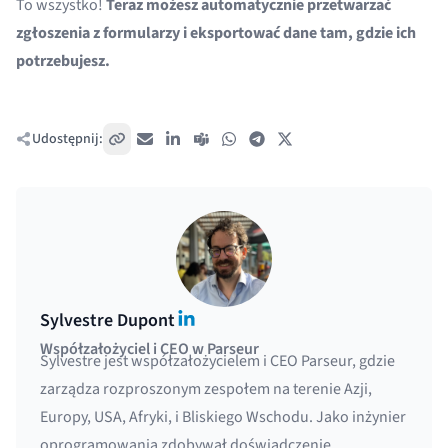
To wszystko!
Teraz możesz automatycznie przetwarzać
zgłoszenia z formularzy i eksportować dane tam, gdzie ich
potrzebujesz.
Udostępnij:
Skopiuj link
E-mail
LinkedIn
Teams
WhatsApp
Telegram
X / Twitter
LinkedIn
Sylvestre Dupont
Współzałożyciel i CEO w Parseur
Sylvestre jest współzałożycielem i CEO Parseur, gdzie
zarządza rozproszonym zespołem na terenie Azji,
Europy, USA, Afryki, i Bliskiego Wschodu. Jako inżynier
oprogramowania zdobywał doświadczenie