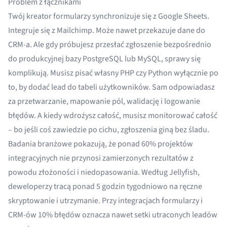
Problem z łącznikami
Twój kreator formularzy synchronizuje się z Google Sheets.
Integruje się z Mailchimp. Może nawet przekazuje dane do
CRM-a. Ale gdy próbujesz przesłać zgłoszenie bezpośrednio
do produkcyjnej bazy PostgreSQL lub MySQL, sprawy się
komplikują. Musisz pisać własny PHP czy Python wyłącznie po
to, by dodać lead do tabeli użytkowników. Sam odpowiadasz
za przetwarzanie, mapowanie pól, walidację i logowanie
błędów. A kiedy wdrożysz całość, musisz monitorować całość
– bo jeśli coś zawiedzie po cichu, zgłoszenia giną bez śladu.
Badania branżowe pokazują, że
ponad 60% projektów
integracyjnych nie przynosi zamierzonych rezultatów
z
powodu złożoności i niedopasowania. Według
Jellyfish
,
deweloperzy tracą ponad 5 godzin tygodniowo na ręczne
skryptowanie i utrzymanie. Przy integracjach formularzy i
CRM-ów
10% błędów
oznacza nawet setki utraconych leadów