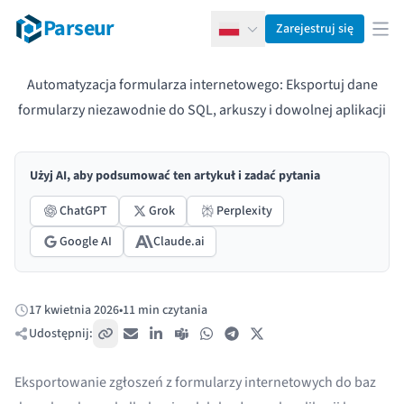
Parseur
Zarejestruj się
Polski
Otw
Automatyzacja formularza internetowego: Eksportuj dane
formularzy niezawodnie do SQL, arkuszy i dowolnej aplikacji
Użyj AI, aby podsumować ten artykuł i zadać pytania
ChatGPT
Grok
Perplexity
Google AI
Claude.ai
17 kwietnia 2026
•
11 min czytania
Opublikowano:
Udostępnij:
Skopiuj link
E-mail
LinkedIn
Teams
WhatsApp
Telegram
X / Twitter
Eksportowanie zgłoszeń z formularzy internetowych do baz