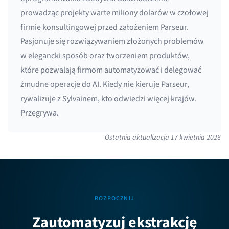
prowadząc projekty warte miliony dolarów w czołowej
firmie konsultingowej przed założeniem Parseur.
Pasjonuje się rozwiązywaniem złożonych problemów
w elegancki sposób oraz tworzeniem produktów,
które pozwalają firmom automatyzować i delegować
żmudne operacje do AI. Kiedy nie kieruje Parseur,
rywalizuje z Sylvainem, kto odwiedzi więcej krajów.
Przegrywa.
Ostatnia aktualizacja
17 kwietnia 2026
ROZPOCZNIJ
Zautomatyzuj ekstrakcję