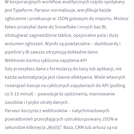
W korporacyjnych workflow analitycznych często spotykany
jest Typeform. Parseur normalizuje, weryfikuje każde
zgłoszenie i przekazuje w JSON gotowym do importu. Możesz
łatwo przesyłać dane do Snowflake i innych baz BI,
obsługiwać zagnieżdżone tablice, opcjonalne pola i duży
wolumen zgłoszeń. Wyniki są powtarzalne – dashboardy i
pipeline'y BI zawsze otrzymują dokładne dane.
Webhooki kontra cykliczne zapytania API
Gdy przesyłasz dane z formularzy do bazy lub aplikacji, nie
każda automatyzacja jest równie efektywna. Wiele własnych
rozwiązań bazuje na cyklicznych zapytaniach do API (polling
co 5-15 minut) – powoduje to opóźnienia, marnowanie
zasobów i ryzyko utraty danych.
Parseur korzysta z webhooków – natychmiastowych
powiadomień przesyłających ustrukturyzowany JSON w
sekundzie kliknięcia „Wyślij”. Baza, CRM lub arkusz są na