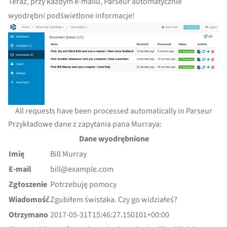
Teraz, przy każdym e-mailu, Parseur automatycznie
wyodrębni podświetlone informacje!
All requests have been processed automatically in Parseur
Przykładowe dane z zapytania pana Murraya:
Dane wyodrębnione
Imię
Bill Murray
E-mail
bill@example.com
Zgłoszenie
Potrzebuję pomocy
Wiadomość
Zgubiłem świstaka. Czy go widziałeś?
Otrzymano
2017-05-31T15:46:27.150101+00:00