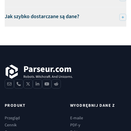
Jak szybko dostarczane są dane?
Stopka
Parseur.com
Robots. Witchcraft. And Unicorns.
contact
phone
x
linkedin
youtube
reddit
PRODUKT
WYODRĘBNIJ DANE Z
Przegląd
E-maile
Cennik
PDF-y