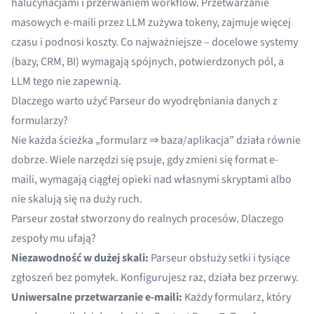
halucynacjami i przerwaniem workflow. Przetwarzanie
masowych e-maili przez LLM zużywa tokeny, zajmuje więcej
czasu i podnosi koszty. Co najważniejsze – docelowe systemy
(bazy, CRM, BI) wymagają spójnych, potwierdzonych pól, a
LLM tego nie zapewnią.
Dlaczego warto użyć Parseur do wyodrębniania danych z
formularzy?
Nie każda ścieżka „formularz ⇒ baza/aplikacja” działa równie
dobrze. Wiele narzędzi się psuje, gdy zmieni się format e-
maili, wymagają ciągłej opieki nad własnymi skryptami albo
nie skalują się na duży ruch.
Parseur został stworzony do realnych procesów. Dlaczego
zespoły mu ufają?
Niezawodność w dużej skali:
Parseur obsłuży setki i tysiące
zgłoszeń bez pomyłek. Konfigurujesz raz, działa bez przerwy.
Uniwersalne przetwarzanie e-maili:
Każdy formularz, który