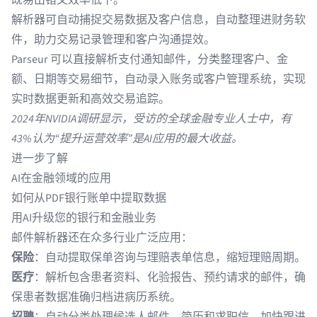
既易出错又效率低下。
解析器可自动捕捉
交易数据
及客户信息，自动整理进财务软
件，助力交易记录管理和客户沟通提效。
Parseur 可以直接解析支付通知邮件，分类整理客户、金
额、日期等交易细节，自动录入账务或客户管理系统，实现
实时数据更新和高效交易追踪。
2024年
NVIDIA调研
显示，受访的全球金融专业人士中，有
43%认为“提升运营效率”是AI应用的最大收益。
进一步了解
AI在金融领域的应用
如何从
PDF银行账单中提取数据
用AI升级您的
银行和金融业务
邮件解析器还在众多行业广泛应用：
保险
：自动提取保单咨询与理赔表单信息，缩短
理赔周期
。
医疗
：解析包含患者资料、化验报告、预约请求的邮件，确
保
患者数据
准确归档进病历系统。