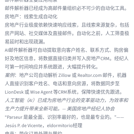
邮件解析器主要应用场景
邮件解析器已经成为高邮件量组织必不可少的自动化工具。
房地产：线索生成自动化
房地产行业
极度依赖快速响应线索，且线索来源复杂，包括
房产网站、社交媒体及直接邮件。自动化之前，人工筛查极
易延时和出现疏漏。
AI邮件解析器可自动提取意向客户姓名、联系方式、购房偏
好及地区信息，将数据直接归类并写入
房地产CRM
。经纪人
可第一时间响应并系统跟进，大幅提升转化。
案例
：地产公司自动解析
Zillow
或
Realtor.com
邮件，机器
人直接识别客户姓名、电话和意向房源，将数据同步至
LionDesk
或
Wise Agent
等CRM系统，保障快速优先跟进。
人工智能（AI）已成为房地产行业的变革驱动力，为效率和
生产力提升带来全新可能。—
美国房地产经纪人协会
“Parseur 是最全面、识别率最好的，也是最专业的。”——
Jesús P. de Vicente，eldormitorio经理