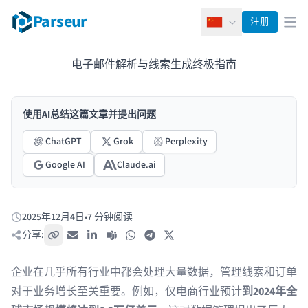
Parseur
注册
简体中文
打
电子邮件解析与线索生成终极指南
使用AI总结这篇文章并提出问题
ChatGPT
Grok
Perplexity
Google AI
Claude.ai
2025年12月4日
•
7 分钟阅读
发布于:
分享:
复制链接
电子邮件
LinkedIn
Teams
WhatsApp
Telegram
X / Twitter
企业在几乎所有行业中都会处理大量数据，管理线索和订单
对于业务增长至关重要。例如，仅电商行业预计
到2024年全