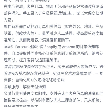
电商：简化订单处理与履约
在
电商领域
，客户订单、物流明细和产品偏好常通过多渠道
邮件涌入。手工录入订单极易延迟和出错，尤以大促高峰期
为甚。
邮件解析器自动抓取订单相关信息（客户姓名、地址、产品
明细、付款状态等），显著减少人工处理，提高履单速度和
准确性，从而促进客户满意度和复购率。
案例
：Parseur 可解析像
Shopify
或 Amazon 的订单通知邮
件，自动提取并同步核心订单信息到订单管理系统，缩短处
理周期，提升发货与追踪准确率。
零售和高科技等强数字化行业，由于频繁的大数据交互，最
容易用AI技术提升营销效率。电商平台尤为获益显著。
—
麦
肯锡：自动化和AI的规模化驱动影响
金融服务：解析支付通知
金融行业对处理交易邮件、支付确认与客户信息的速度和准
确性要求极高。以往财务团队需人工筛查邮件、录入系统，