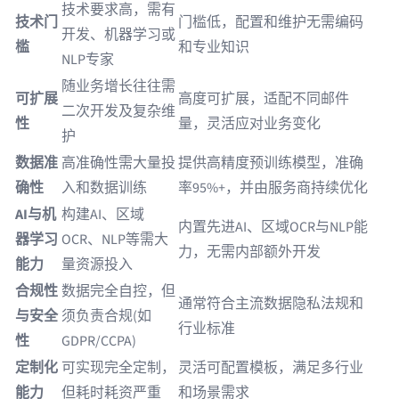
技术要求高，需有
技术门
门槛低，配置和维护无需编码
开发、机器学习或
槛
和专业知识
NLP专家
随业务增长往往需
可扩展
高度可扩展，适配不同邮件
二次开发及复杂维
性
量，灵活应对业务变化
护
数据准
高准确性需大量投
提供高精度预训练模型，准确
确性
入和数据训练
率95%+，并由服务商持续优化
AI与机
构建AI、区域
内置先进AI、区域OCR与NLP能
器学习
OCR、NLP等需大
力，无需内部额外开发
能力
量资源投入
合规性
数据完全自控，但
通常符合主流数据隐私法规和
与安全
须负责合规(如
行业标准
性
GDPR/CCPA)
定制化
可实现完全定制，
灵活可配置模板，满足多行业
能力
但耗时耗资严重
和场景需求