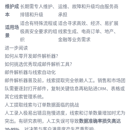
维护成
长期需专人维护、
运维、故障和升级均由服务商
本
排错和升级
承担
适合有特殊流程或
适合寻求高效、经济、易扩展
适用场
极高安全要求的组
线索生成、电商订单、地产、
景
织
金融等业务需求
进一步阅读
如何
从零开发邮件解析器
？
如何挑选
优秀现成邮件解析工具
？
邮件解析器与线索自动化
邮件解析器普及前，线索提取完全依赖人工。销售和市场团
队需要逐封打开邮件，复制关键信息再粘贴进CRM、表格或
其它线索管理系统。
人工提取线索与订单数据面临的挑战
人工录入极易出错且拖慢进度，线索和订单数量增加时尤为
突出。有研究表明，人工失误可导致
数据准确率损失高达
20-95%
，对决策与客户满意度产生严重影响。