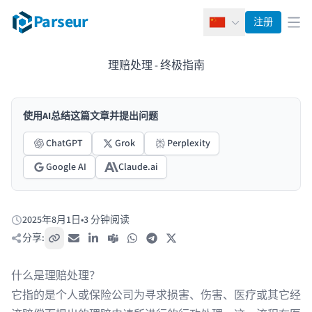
Parseur
注册
简体中文
打
理赔处理 - 终极指南
使用AI总结这篇文章并提出问题
ChatGPT
Grok
Perplexity
Google AI
Claude.ai
2025年8月1日
•
3 分钟阅读
发布于:
分享:
复制链接
电子邮件
LinkedIn
Teams
WhatsApp
Telegram
X / Twitter
什么是理赔处理？
它指的是个人或保险公司为寻求损害、伤害、医疗或其它经