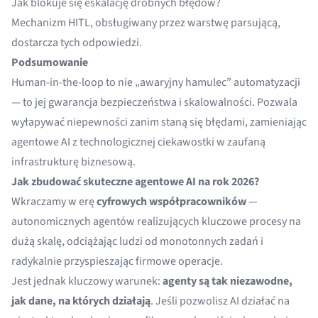
Jak blokuje się eskalację drobnych błędów?
Mechanizm HITL, obsługiwany przez warstwę parsującą,
dostarcza tych odpowiedzi.
Podsumowanie
Human-in-the-loop to nie „awaryjny hamulec” automatyzacji
— to jej gwarancja bezpieczeństwa i skalowalności. Pozwala
wyłapywać niepewności zanim staną się błędami, zamieniając
agentowe AI z technologicznej ciekawostki w zaufaną
infrastrukturę biznesową.
Jak zbudować skuteczne agentowe AI na rok 2026?
Wkraczamy w erę
cyfrowych współpracowników
—
autonomicznych agentów realizujących kluczowe procesy na
dużą skalę, odciążając ludzi od monotonnych zadań i
radykalnie przyspieszając firmowe operacje.
Jest jednak kluczowy warunek:
agenty są tak niezawodne,
jak dane, na których działają
. Jeśli pozwolisz AI działać na