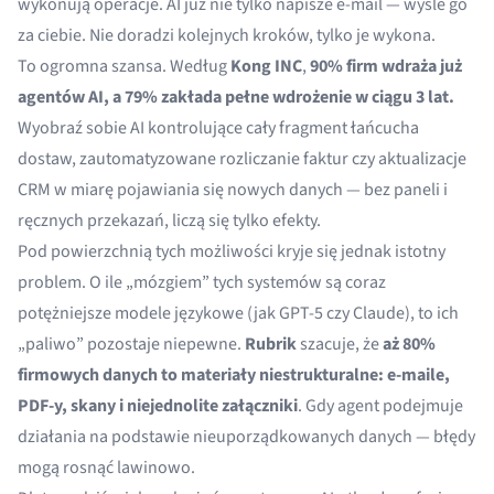
wykonują operacje. AI już nie tylko napisze e-mail — wyśle go
za ciebie. Nie doradzi kolejnych kroków, tylko je wykona.
To ogromna szansa. Według
Kong INC
,
90% firm wdraża już
agentów AI, a 79% zakłada pełne wdrożenie w ciągu 3 lat.
Wyobraź sobie AI kontrolujące cały fragment łańcucha
dostaw, zautomatyzowane rozliczanie faktur czy aktualizacje
CRM w miarę pojawiania się nowych danych — bez paneli i
ręcznych przekazań, liczą się tylko efekty.
Pod powierzchnią tych możliwości kryje się jednak istotny
problem. O ile „mózgiem” tych systemów są coraz
potężniejsze modele językowe (jak GPT-5 czy Claude), to ich
„paliwo” pozostaje niepewne.
Rubrik
szacuje, że
aż 80%
firmowych danych to materiały niestrukturalne: e-maile,
PDF-y, skany i niejednolite załączniki
. Gdy agent podejmuje
działania na podstawie nieuporządkowanych danych — błędy
mogą rosnąć lawinowo.