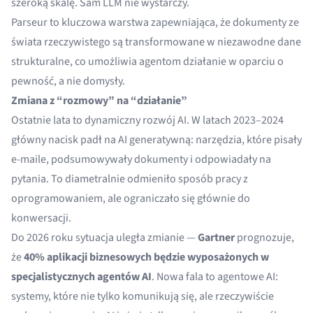
szeroką skalę. Sam LLM nie wystarczy.
Parseur to kluczowa warstwa zapewniająca, że dokumenty ze
świata rzeczywistego są transformowane w niezawodne dane
strukturalne, co umożliwia agentom działanie w oparciu o
pewność, a nie domysły.
Zmiana z “rozmowy” na “działanie”
Ostatnie lata to dynamiczny rozwój AI. W latach 2023–2024
główny nacisk padł na AI generatywną: narzędzia, które pisały
e-maile, podsumowywały dokumenty i odpowiadały na
pytania. To diametralnie odmieniło sposób pracy z
oprogramowaniem, ale ograniczało się głównie do
konwersacji.
Do 2026 roku sytuacja uległa zmianie —
Gartner
prognozuje,
że
40% aplikacji biznesowych będzie wyposażonych w
specjalistycznych agentów AI
. Nowa fala to agentowe AI:
systemy, które nie tylko komunikują się, ale rzeczywiście