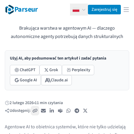
Parseur
Zarejestruj się
Polski
Otw
Brakująca warstwa w agentowym AI — dlaczego
autonomiczne agenty potrzebują danych strukturalnych
Użyj AI, aby podsumować ten artykuł i zadać pytania
ChatGPT
Grok
Perplexity
Google AI
Claude.ai
2 lutego 2026
•
11 min czytania
Opublikowano:
Udostępnij:
Skopiuj link
E-mail
LinkedIn
Teams
WhatsApp
Telegram
X / Twitter
Agentowe AI to obietnica systemów, które nie tylko udzielają