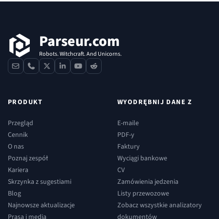
Stopka
Parseur.com
Robots. Witchcraft. And Unicorns.
contact
phone
x
linkedin
youtube
reddit
PRODUKT
WYODRĘBNIJ DANE Z
Przegląd
E-maile
Cennik
PDF-y
O nas
Faktury
Poznaj zespół
Wyciągi bankowe
Kariera
CV
Skrzynka z sugestiami
Zamówienia jedzenia
Blog
Listy przewozowe
Najnowsze aktualizacje
Zobacz wszystkie analizatory
Prasa i media
dokumentów