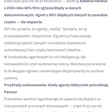
Efekt skali jest nie do przecenienia — według
badania Parseur
z 2026 roku
88% firm zgłasza błędy w danych
dokumentowych. Agent z 88% błędnych danych to poważne
ryzyko — nie wsparcie.
IDP nie sprawia, że agenty „myślą”. Sprawia, że są
przewidywalne i bezpieczne. Ogranicza halucynacje,
stabilizuje jakość danych i umożliwia skalowanie
automatyzacji bez ryzyka lawinowych błędów.
W środowisku agentowym to nie inteligencja, ale
niezawodność czyni autonomię realną. Warstwa parsowania
to brakujące ogniwo zamieniające eksperymenty w zaufane
systemy.
Przykłady zastosowania: kiedy agenty faktycznie potrzebują
Parseur
Prawdziwa wartość agentowego AI ujawnia się dopiero w
rzeczywistych procesach biznesowych — a tam liczy się nie