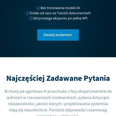
Bez trenowania modeli AI
Działa od razu na Twoich dokumentach
Od prostego eksportu po pełne API
Zacznij za darmo
Najczęściej Zadawane Pytania
W miarę jak agentowe AI przechodzi z fazy eksperymentów do
wdrożeń w rzeczywistych środowiskach, pytania dotyczące
niezawodności, jakości danych i projektowania systemów
stają się nieuniknione. Poniższe odpowiedzi rozwiewają