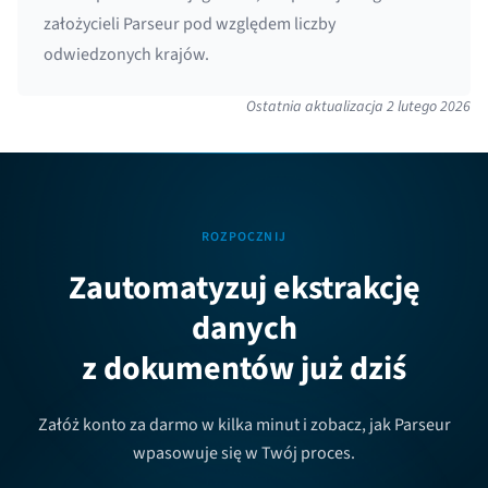
założycieli Parseur pod względem liczby
odwiedzonych krajów.
Ostatnia aktualizacja
2 lutego 2026
ROZPOCZNIJ
Zautomatyzuj ekstrakcję
danych
z dokumentów już dziś
Załóż konto za darmo w kilka minut i zobacz, jak Parseur
wpasowuje się w Twój proces.