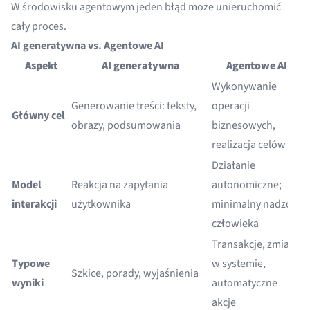
W środowisku agentowym jeden błąd może unieruchomić
cały proces.
AI generatywna vs. Agentowe AI
Aspekt
AI generatywna
Agentowe AI
Wykonywanie
Generowanie treści: teksty,
operacji
Główny cel
obrazy, podsumowania
biznesowych,
realizacja celów
Działanie
Model
Reakcja na zapytania
autonomiczne;
interakcji
użytkownika
minimalny nadzór
człowieka
Transakcje, zmiany
Typowe
w systemie,
Szkice, porady, wyjaśnienia
wyniki
automatyczne
akcje