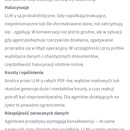
Halucynacje
LLM-y są probabilistyczne. Gdy napotkają brakujące,
niejednoznaczne lub źle sformatowane dane, nie zatrzymują
się – zgadują. W konwersacji nie jest to groźne, ale w sytuacji
gdy agent podejmuje rzeczywiste działania, zgadywanie
przeradza się w błąd operacyjny. W szczególności przy próbie
wydobycia danych z chaotycznych dokumentów,
częstotliwość halucynacji istotnie rośnie.
Koszty i opóźnienia
Analiza przez LLM-y całych PDF-ów, wątków mailowych lub
skanów generuje duże i niestabilne koszty, a czas reakcji
potrafi być nieprzewidywalny. Dla agentów działających na
żywo to poważne ograniczenie.
Niespójność zwracanych danych
Agentowe przepływy wymagają konsekwencji — te same
nazwy pól, typy, formaty bez wyjątków. LLM-y często generują