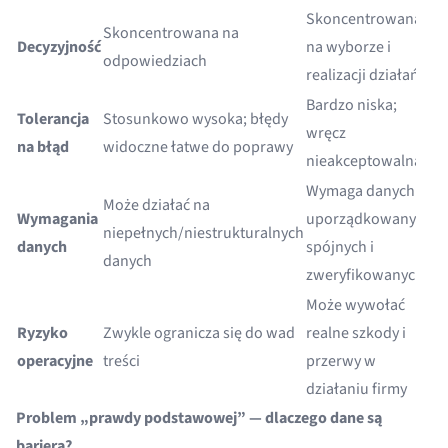
Skoncentrowana
Skoncentrowana na
Decyzyjność
na wyborze i
odpowiedziach
realizacji działań
Bardzo niska;
Tolerancja
Stosunkowo wysoka; błędy
wręcz
na błąd
widoczne łatwe do poprawy
nieakceptowalna
Wymaga danych
Może działać na
Wymagania
uporządkowanych,
niepełnych/niestrukturalnych
danych
spójnych i
danych
zweryfikowanych
Może wywołać
Ryzyko
Zwykle ogranicza się do wad
realne szkody i
operacyjne
treści
przerwy w
działaniu firmy
Problem „prawdy podstawowej” — dlaczego dane są
barierą?