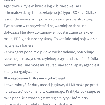
Agentowe AI żyje w świecie logiki biznesowej, API i
schematów danych — oczekuje wejść typu JSON lub XML, z
jasno zdefiniowanymi polami i przewidywalną strukturą.
Tymczasem w rzeczywistości najważniejsze dane, np.
dotyczące klientów czy zamówień, dostarczane są jako e-
maile, PDF-y, arkusze czy skany. To właśnie tutaj pojawia się
największa bariera.
Zanim agent podejmie jakiekolwiek działanie, potrzebuje
rzetelnego, maszynowo czytelnego „ground truth” — źródła
prawdy. Jeśli nie może mu zaufać, nawet najlepszy agent jest
zdany na zgadywanie.
Dlaczego same LLM-y nie wystarczają?
Łatwo założyć, że duży model językowy (LLM) może po prostu
"przeczytać" dokument i zrozumieć go. Praktyka pokazuje, że
takie podejście wiąże się z szeregiem ryzyk, które przy
wdrożeniu na produkcję kończą się katastrofą.