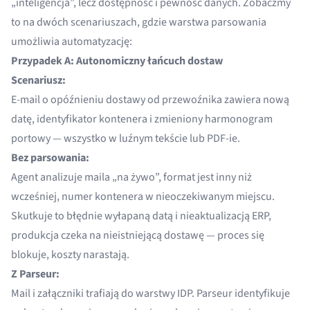
„inteligencja”, lecz dostępność i pewność danych. Zobaczmy
to na dwóch scenariuszach, gdzie warstwa parsowania
umożliwia automatyzację:
Przypadek A: Autonomiczny łańcuch dostaw
Scenariusz:
E-mail o opóźnieniu dostawy od przewoźnika zawiera nową
datę, identyfikator kontenera i zmieniony harmonogram
portowy — wszystko w luźnym tekście lub PDF-ie.
Bez parsowania:
Agent analizuje maila „na żywo”, format jest inny niż
wcześniej, numer kontenera w nieoczekiwanym miejscu.
Skutkuje to błędnie wyłapaną datą i nieaktualizacją ERP,
produkcja czeka na nieistniejącą dostawę — proces się
blokuje, koszty narastają.
Z Parseur:
Mail i załączniki trafiają do warstwy IDP.
Parseur
identyfikuje