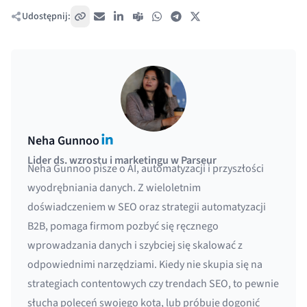
Udostępnij:
Skopiuj link
E-mail
LinkedIn
Teams
WhatsApp
Telegram
X / Twitter
LinkedIn
Neha Gunnoo
Lider ds. wzrostu i marketingu w Parseur
Neha Gunnoo pisze o AI, automatyzacji i przyszłości
wyodrębniania danych. Z wieloletnim
doświadczeniem w SEO oraz strategii automatyzacji
B2B, pomaga firmom pozbyć się ręcznego
wprowadzania danych i szybciej się skalować z
odpowiednimi narzędziami. Kiedy nie skupia się na
strategiach contentowych czy trendach SEO, to pewnie
słucha poleceń swojego kota, lub próbuje dogonić