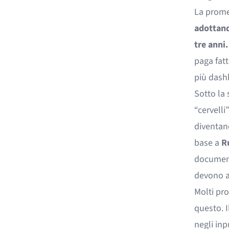
La prome
adottand
tre anni.
paga fat
più dashb
Sotto la 
“cervelli
diventano
base a
R
documenti
devono ag
Molti pro
questo. I
negli inp