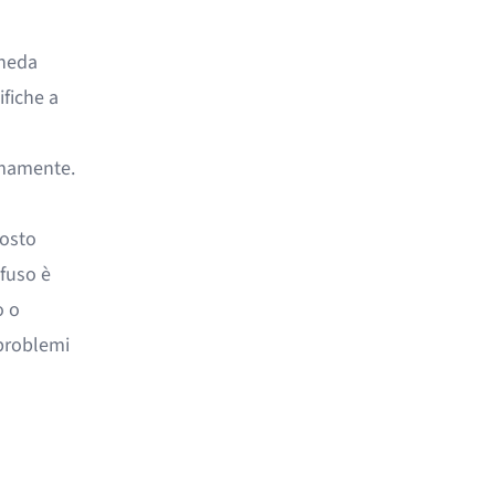
cheda
ifiche a
nomamente.
costo
fuso è
o o
 problemi