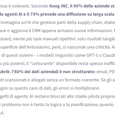
ssa è notevole. Secondo
Kong INC
,
il 90% delle aziende st
o agenti AI e il 79% prevede una diffusione su larga scala
Immagina un’IA che gestisce parti della supply chain, elabo
ture o aggiorna il CRM appena arrivano nuove informazioni. 
oard, niente più task manuali ripetitivi: solo risultati tangibi
superficie dell’entusiasmo, però, si nasconde una criticità. A
” di questi sistemi – i modelli linguistici come GPT-5 o Claud
 più potenti, il “carburante” disponibile resta spesso inaffid
ubrik
,
l’80% dei dati aziendali è non strutturato:
email, PD
 scansionati e allegati senza un formato coerente. Se gli a
ire su questo caos di dati, gli errori si moltiplicano.
getti di agentic AI restano bloccati allo stadio pilota proprio
l problema non è tanto la logica o la pianificazione, quanto 
ut.