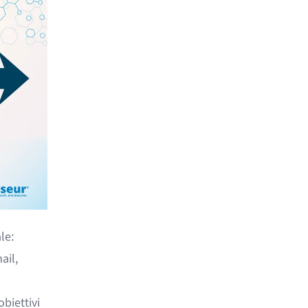
le:
ail,
biettivi