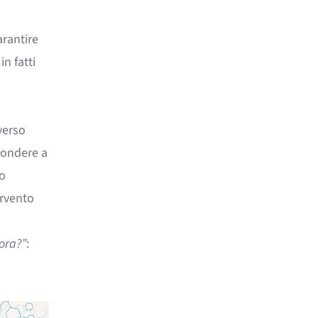
arantire
in fatti
verso
spondere a
o
ervento
ora?”
: