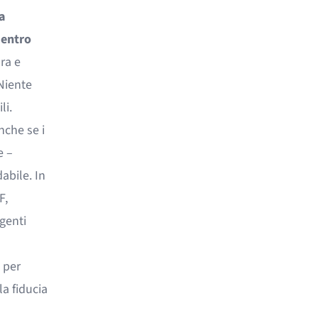
a
 entro
ra e
Niente
li.
nche se i
e –
abile. In
F,
genti
 per
la fiducia