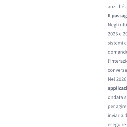
anziché a
Il passa
Negli ult
2023 e 20
sistemi c
domande 
l’interaz
conversa
Nel 2026
applicazi
ondata si
per agire
inviarla 
eseguire 