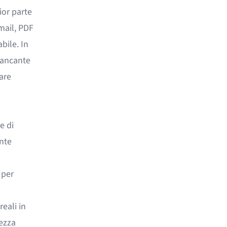
ior parte
mail, PDF
bile. In
 mancante
are
e di
ente
 per
eali in
rezza