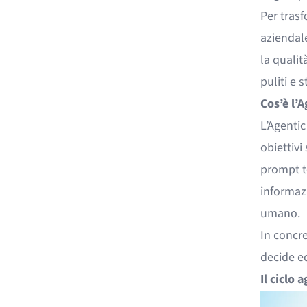
Per tras
aziendale
la qualit
puliti e 
Cos’è l’A
L’Agentic
obiettivi
prompt t
informaz
umano.
In concre
decide e
Il ciclo