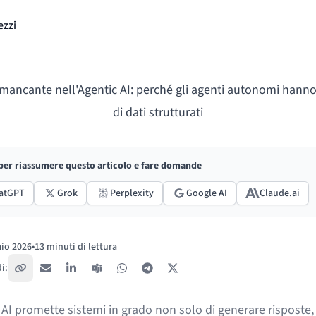
ezzi
lo mancante nell'Agentic AI: perché gli agenti autonomi hann
di dati strutturati
 per riassumere questo articolo e fare domande
atGPT
Grok
Perplexity
Google AI
Claude.ai
io 2026
•
13 minuti di lettura
:
i:
Copia link
Email
LinkedIn
Teams
WhatsApp
Telegram
X / Twitter
 AI promette sistemi in grado non solo di generare risposte,