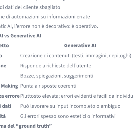
di dati del cliente sbagliato
ne di automazioni su informazioni errate
tic AI, l’errore non è decorativo: è operativo.
AI vs Generative AI
etto
Generative AI
o
Creazione di contenuti (testi, immagini, riepiloghi)
one
Risponde a richieste dell’utente
Bozze, spiegazioni, suggerimenti
n Making
Punta a risposte coerenti
za errore
Piuttosto elevata; errori evidenti e facili da individ
 dati
Può lavorare su input incompleto o ambiguo
ità
Gli errori spesso sono estetici o informativi
ema del “ground truth”