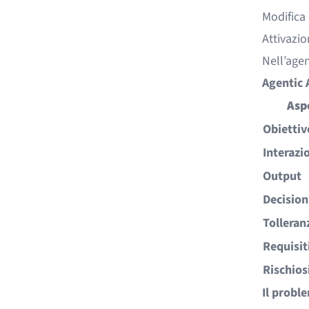
Modifica 
Attivazio
Nell’agen
Agentic 
Asp
Obiettiv
Interazi
Output
Decisio
Tolleran
Requisiti
Rischios
Il probl