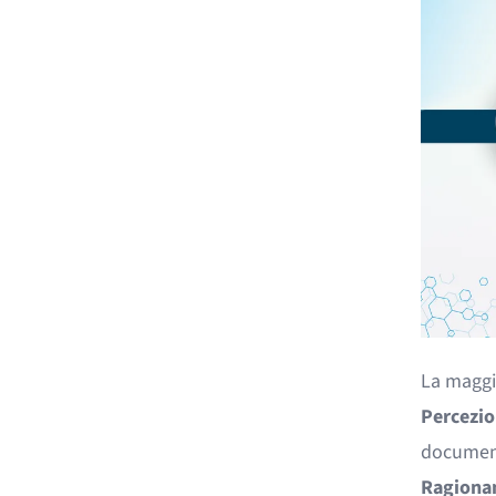
La maggi
Percezio
documenti
Ragiona