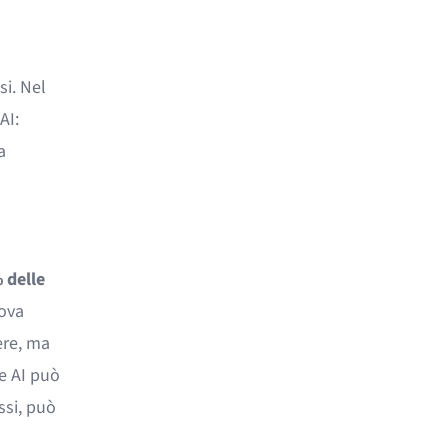
si. Nel
AI:
a
 delle
uova
ere, ma
te AI può
ssi, può