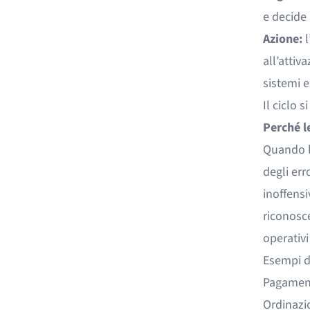
e decide 
Azione:
l
all’attiv
sistemi e
Il ciclo 
Perché l
Quando l’
degli er
inoffens
riconosce
operativi
Esempi di 
Pagament
Ordinazio