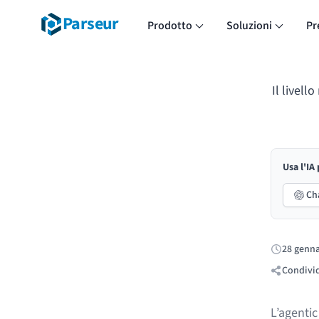
Parseur
Prodotto
Soluzioni
Pr
Il livel
Usa l'IA
Ch
28 genna
Pubblicato
Condivid
L’agentic