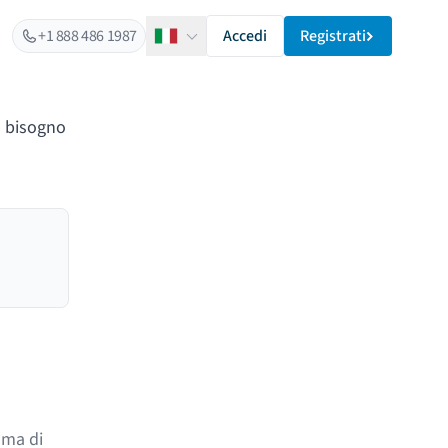
+1 888 486 1987
Accedi
Registrati
Italiano
o bisogno
 ma di