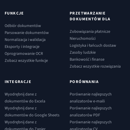
FUNKCJE
PRZETWARZANIE
DOKUMENTÓW DLA
Odbiór dokumentów
Zobowiązania płatnicze
Parsowanie dokumentów
Nieruchomości
Normalizacja i walidacja
Logistyka i łańcuch dostaw
Eksporty i integracje
Zasoby ludzkie
Oprogramowanie OCR
Bankowość i finanse
Zobacz wszystkie funkcje
Zobacz wszystkie rozwiązania
INTEGRACJE
PORÓWNANIA
Wyodrębnij dane z
Porównanie najlepszych
dokumentów do Excela
analizatorów e-maili
Wyodrębnij dane z
Porównanie najlepszych
dokumentów do Google Sheets
analizatorów PDF
Wyodrębnij dane z
Porównanie najlepszych
dokumentów do Zapier
analizatorów CV