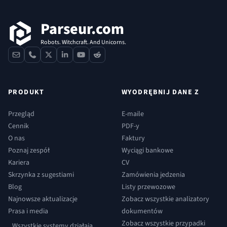
Parseur.com
Robots. Witchcraft. And Unicorns.
contact
phone
x
linkedin
youtube
reddit
PRODUKT
WYODRĘBNIJ DANE Z
Przegląd
E-maile
Cennik
PDF-y
O nas
Faktury
Poznaj zespół
Wyciągi bankowe
Kariera
CV
Skrzynka z sugestiami
Zamówienia jedzenia
Blog
Listy przewozowe
Najnowsze aktualizacje
Zobacz wszystkie analizatory
Prasa i media
dokumentów
Zobacz wszystkie przypadki
Wszystkie systemy działają