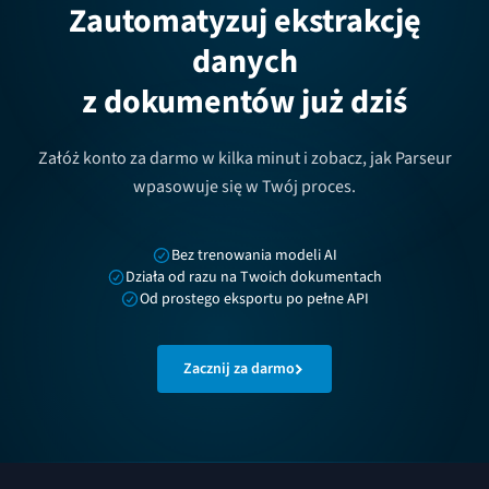
Zautomatyzuj ekstrakcję
danych
z dokumentów już dziś
Załóż konto za darmo w kilka minut i zobacz, jak Parseur
wpasowuje się w Twój proces.
Bez trenowania modeli AI
Działa od razu na Twoich dokumentach
Od prostego eksportu po pełne API
Zacznij za darmo
Stopka