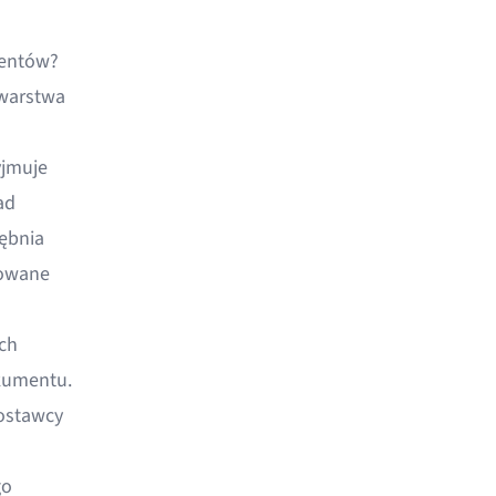
mentów?
warstwa
yjmuje
ad
rębnia
zowane
ch
kumentu.
dostawcy
go