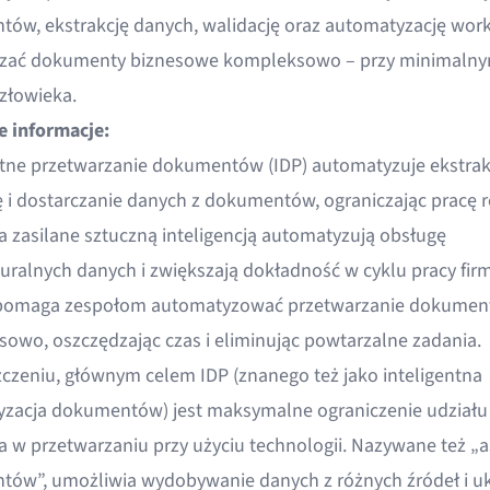
ów, ekstrakcję danych, walidację oraz automatyzację work
rzać dokumenty biznesowe kompleksowo – przy minimaln
człowieka.
 informacje:
ntne przetwarzanie dokumentów (IDP) automatyzuje ekstrak
ę i dostarczanie danych z dokumentów, ograniczając pracę r
a zasilane sztuczną inteligencją automatyzują obsługę
turalnych danych i zwiększają dokładność w cyklu pracy firm
 pomaga zespołom automatyzować przetwarzanie dokume
owo, oszczędzając czas i eliminując powtarzalne zadania.
czeniu, głównym celem IDP (znanego też jako inteligentna
zacja dokumentów) jest maksymalne ograniczenie udziału
a w przetwarzaniu przy użyciu technologii. Nazywane też „
ów”, umożliwia wydobywanie danych z różnych źródeł i u