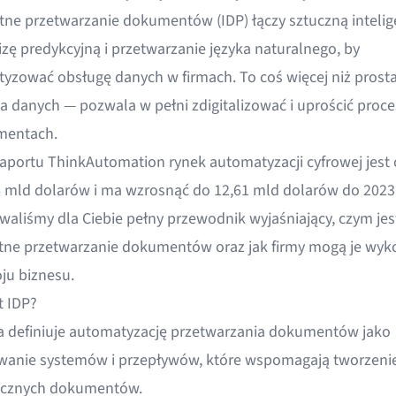
ntne przetwarzanie dokumentów (IDP) łączy sztuczną intelig
lizę predykcyjną i przetwarzanie języka naturalnego, by
yzować obsługę danych w firmach. To coś więcej niż prost
ja danych — pozwala w pełni zdigitalizować i uprościć proce
mentach.
raportu ThinkAutomation
rynek automatyzacji cyfrowej jest
6 mld dolarów i ma wzrosnąć do 12,61 mld dolarów do 2023
waliśmy dla Ciebie pełny przewodnik wyjaśniający, czym jes
ntne przetwarzanie dokumentów oraz jak firmy mogą je wyk
ju biznesu.
t IDP?
a definiuje automatyzację przetwarzania dokumentów jako
wanie systemów i przepływów, które wspomagają tworzeni
icznych dokumentów.