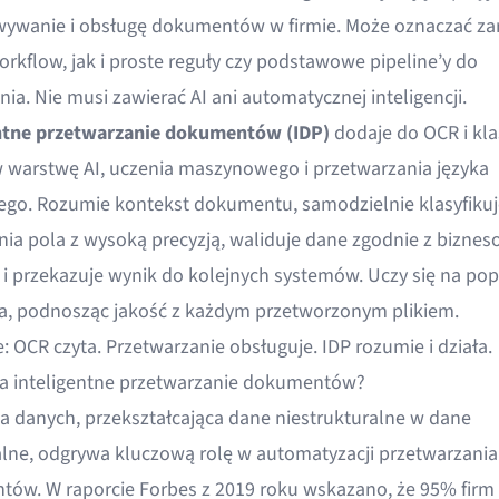
ywanie i obsługę dokumentów w firmie. Może oznaczać z
orkflow, jak i proste reguły czy podstawowe pipeline’y do
a. Nie musi zawierać AI ani automatycznej inteligencji.
ntne przetwarzanie dokumentów (IDP)
dodaje do OCR i kl
 warstwę AI, uczenia maszynowego i przetwarzania języka
ego. Rozumie kontekst dokumentu, samodzielnie klasyfikuje
ia pola z wysoką precyzją, waliduje dane zgodnie z bizne
 i przekazuje wynik do kolejnych systemów. Uczy się na po
a, podnosząc jakość z każdym przetworzonym plikiem.
: OCR czyta. Przetwarzanie obsługuje. IDP rozumie i działa.
ła inteligentne przetwarzanie dokumentów?
ja danych, przekształcająca dane niestrukturalne w dane
alne, odgrywa kluczową rolę w automatyzacji przetwarzania
ów. W raporcie Forbes z 2019 roku wskazano, że 95% firm