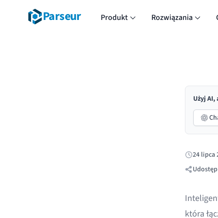
Parseur
Produkt
Rozwiązania
Użyj AI,
Ch
24 lipca
Opublikow
Udostępn
Intelige
która łą