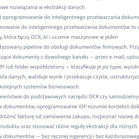
we rozwiązania w ekstrakcji danych.
t oprogramowanie do inteligentnego przetwarzania doku
owanie do inteligentnego przetwarzania dokumentów to 
y, która łączy OCR, AI i uczenie maszynowe w jeden
yzowany pipeline do obsługi dokumentów firmowych. Prz
zące dokumenty z dowolnego kanału — przez e-mail, uplo
PI lub folder współdzielony — klasyfikuje je po typie, wyod
pola danych, waliduje wynik i przekazuje czyste, ustruktury
kolejnych systemów biznesowych.
wieństwie do podstawowych narzędzi OCR czy samodzielny
w dokumentów, oprogramowanie IDP rozumie kontekst do
odróżnić fakturę od zamówienia zakupu, rozpoznać nazwę 
 produktu oraz stosować różne reguły ekstrakcji dla różnych
 dokumentów — bez ręcznej ingerencji i bez każdorazowe