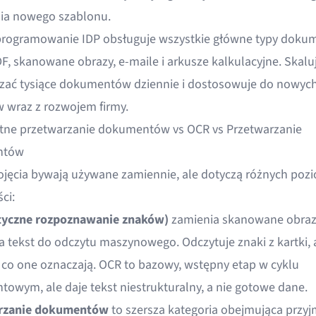
ia nowego szablonu.
rogramowanie IDP obsługuje wszystkie główne typy doku
, skanowane obrazy, e-maile i arkusze kalkulacyjne. Skaluj
zać tysiące dokumentów dziennie i dostosowuje do nowyc
 wraz z rozwojem firmy.
ntne przetwarzanie dokumentów vs OCR vs Przetwarzanie
ntów
pojęcia bywają używane zamiennie, ale dotyczą różnych po
ci:
tyczne rozpoznawanie znaków)
zamienia skanowane obraz
a tekst do odczytu maszynowego. Odczytuje znaki z kartki, a
 co one oznaczają. OCR to bazowy, wstępny etap w cyklu
owym, ale daje tekst niestrukturalny, a nie gotowe dane.
rzanie dokumentów
to szersza kategoria obejmująca przy