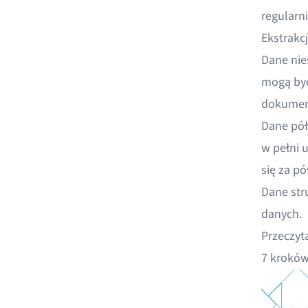
regularn
Ekstrakc
Dane nies
mogą być
dokument
Dane półs
w pełni 
się za pó
Dane str
danych.
Przeczyt
7 kroków