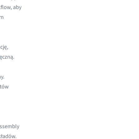
flow, aby
ym
cję,
ęczną.
y.
ntów
assembly
kładów.