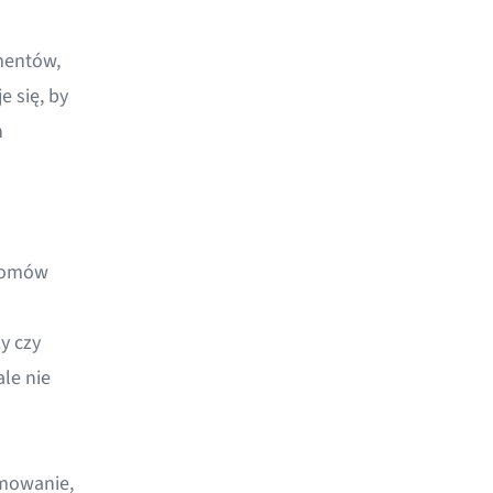
mentów,
e się, by
h
ziomów
y czy
le nie
jmowanie,