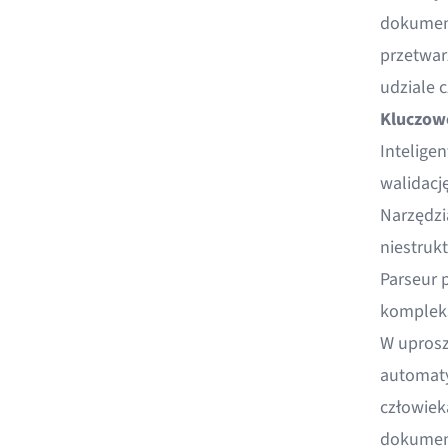
dokument
przetwa
udziale 
Kluczowe
Intelige
walidacj
Narzędzi
niestruk
Parseur
kompleks
W uprosz
automaty
człowiek
dokument