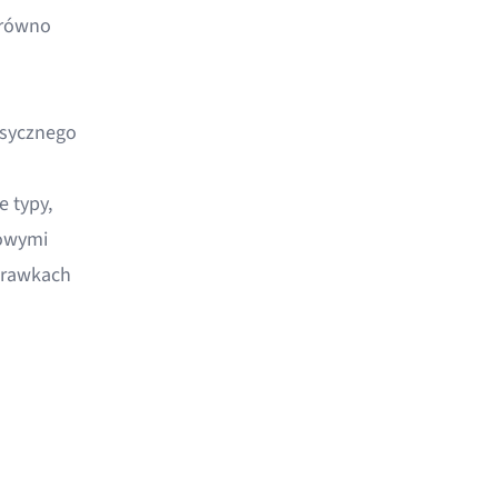
arówno
asycznego
 typy,
sowymi
prawkach