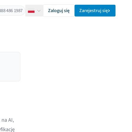
888 486 1987
Zaloguj się
Zarejestruj się
Polski
na AI,
fikację