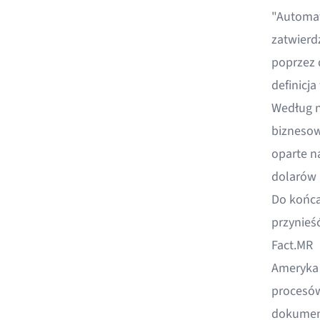
"Automat
zatwierd
poprzez 
definicj
Według 
biznesow
oparte n
dolarów
Do końca
przynieś
Fact.MR
Ameryka 
procesów
dokument