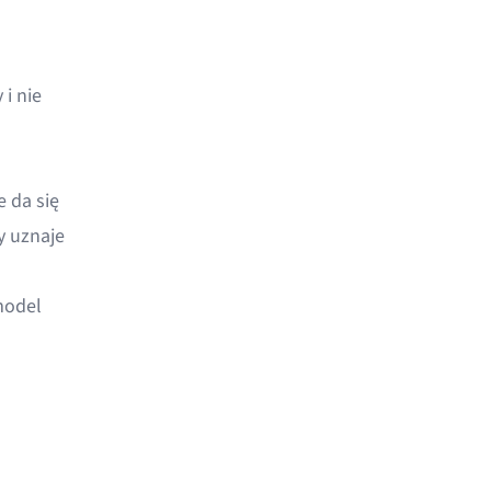
 i nie
e da się
y uznaje
model