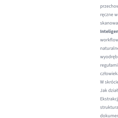
przechow
ręczne w
skanowani
Intelige
workflow
naturaln
wyodrębn
regułami
człowiek
W skrócie
Jak dzia
Ekstrakc
struktur
dokument