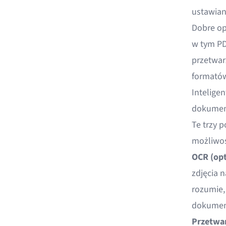
ustawian
Dobre op
w tym PDF
przetwar
formatów
Intelige
dokume
Te trzy 
możliwoś
OCR (op
zdjęcia n
rozumie,
dokument
Przetwa