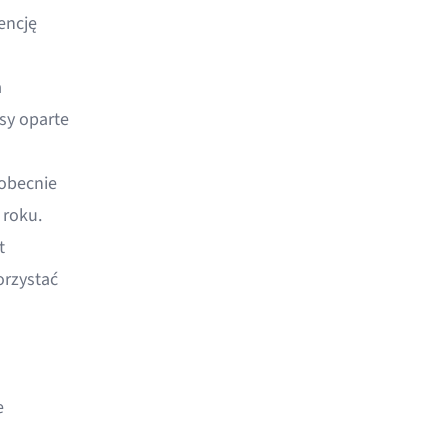
encję
a
sy oparte
 obecnie
 roku.
t
orzystać
e