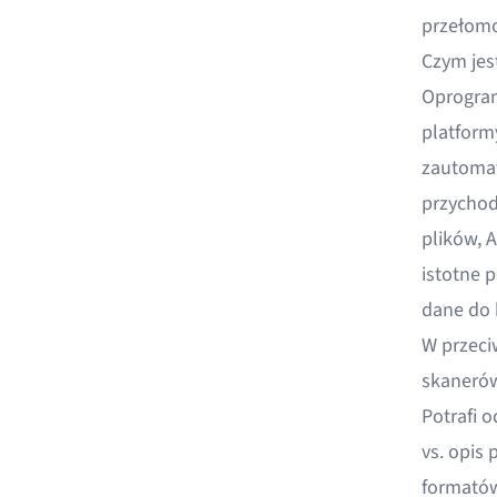
przełomo
Czym jes
Oprogram
platform
zautomat
przychod
plików, A
istotne 
dane do 
W przeci
skaneró
Potrafi 
vs. opis
formatów