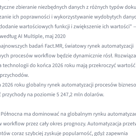
yczne zbieranie niezbędnych danych z różnych typów do
zanie ich poprawności i wykorzystywanie wydobytych dany
dodanie wartościowych funkcji i zwiększenie ich wartości" 
a według
AI Multiple, maj 2020
najnowszych badań
Fact.MR
, światowy rynek automatyzacji
ych procesów workflow będzie dynamicznie rósł. Rozwiąza
a technologii do końca 2026 roku mają przekroczyć wartość
 przychodów.
 2026 roku
globalny rynek automatyzacji procesów biznes
ć przychody na poziomie 5 247,2 mln dolarów.
Północna ma dominować na globalnym rynku automatyzac
 workflow przez cały okres prognozy. Automatyzacja przet
ów coraz szybciej zyskuje popularność, gdyż zapewnia