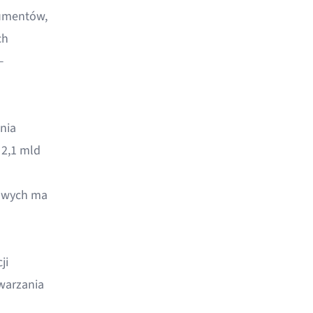
kumentów,
ch
—
nia
 2,1 mld
owych
ma
ji
warzania