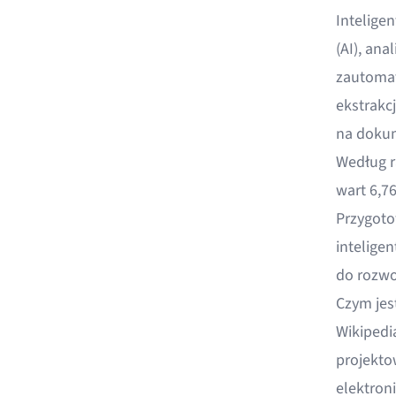
Intelige
(AI), ana
zautomat
ekstrakc
na doku
Według
wart 6,7
Przygoto
intelige
do rozwo
Czym jes
Wikipedi
projekto
elektron