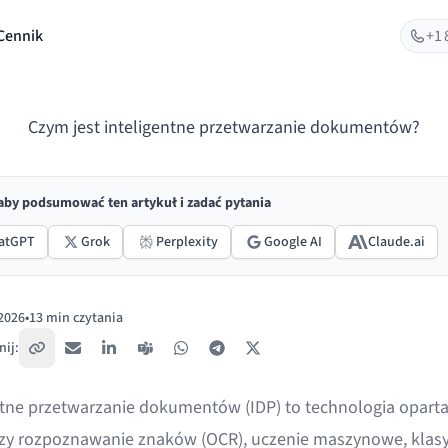
Cennik
+1 
Czym jest inteligentne przetwarzanie dokumentów?
 aby podsumować ten artykuł i zadać pytania
atGPT
Grok
Perplexity
Google AI
Claude.ai
 2026
•
13 min czytania
ano:
ij:
Skopiuj link
E-mail
LinkedIn
Teams
WhatsApp
Telegram
X / Twitter
ntne przetwarzanie dokumentów (IDP) to technologia oparta 
czy rozpoznawanie znaków (OCR), uczenie maszynowe, klasy