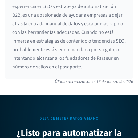
experiencia en SEO y estrategia de automatización
B2B, es una apasionada de ayudar a empresas a dejar
atrás la entrada manual de datos y escalar más rápido
con las herramientas adecuadas. Cuando no está
inmersa en estrategias de contenido o tendencias SEO,
probablemente está siendo mandada por su gato, o
intentando alcanzar a los fundadores de Parseur en
número de sellos en el pasaporte.
Última actualización el
16 de marzo de 2026
DEJA DE METER DATOS A MANO
¿Listo para automatizar la