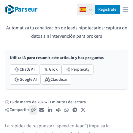
Parseur
Regístrate
Español
Abr
Automatiza tu canalización de leads hipotecarios: captura de
datos sin intervención para brokers
Utiliza IA para resumir este artículo y haz preguntas
ChatGPT
Grok
Perplexity
Google AI
Claude.ai
16 de marzo de 2026
•
13 minutos de lectura
Publicado:
Compartir:
Copiar enlace
Correo electrónico
LinkedIn
Teams
WhatsApp
Telegram
X / Twitter
La rapidez de respuesta (“speed-to-lead”) impulsa la