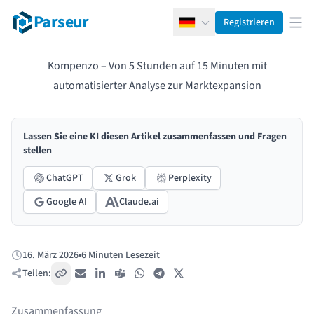
Parseur
Registrieren
Deutsch
Men
Kompenzo – Von 5 Stunden auf 15 Minuten mit
automatisierter Analyse zur Marktexpansion
Lassen Sie eine KI diesen Artikel zusammenfassen und Fragen
stellen
ChatGPT
Grok
Perplexity
Google AI
Claude.ai
16. März 2026
•
6 Minuten Lesezeit
Veröffentlicht:
Teilen:
Link kopieren
E-Mail
LinkedIn
Teams
WhatsApp
Telegram
X / Twitter
Zusammenfassung