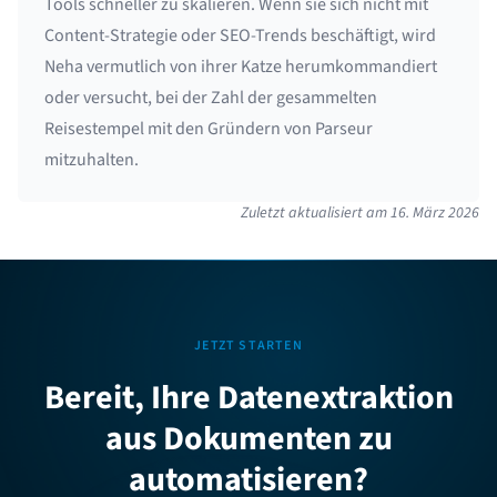
Tools schneller zu skalieren. Wenn sie sich nicht mit
Content-Strategie oder SEO-Trends beschäftigt, wird
Neha vermutlich von ihrer Katze herumkommandiert
oder versucht, bei der Zahl der gesammelten
Reisestempel mit den Gründern von Parseur
mitzuhalten.
Zuletzt aktualisiert am
16. März 2026
JETZT STARTEN
Bereit, Ihre Datenextraktion
aus Dokumenten zu
automatisieren?