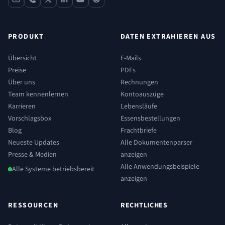
contact
phone
x
linkedin
youtube
reddit
PRODUKT
DATEN EXTRAHIEREN AUS
Übersicht
E-Mails
Preise
PDFs
Über uns
Rechnungen
Team kennenlernen
Kontoauszüge
Karrieren
Lebensläufe
Vorschlagsbox
Essensbestellungen
Blog
Frachtbriefe
Neueste Updates
Alle Dokumentenparser
Presse & Medien
anzeigen
Alle Anwendungsbeispiele
Alle Systeme betriebsbereit
anzeigen
RESSOURCEN
RECHTLICHES