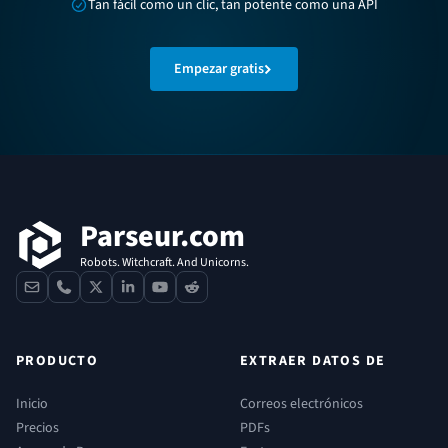
Tan fácil como un clic, tan potente como una API
Empezar gratis
Pie de página
Parseur.com
Robots. Witchcraft. And Unicorns.
contact
phone
x
linkedin
youtube
reddit
PRODUCTO
EXTRAER DATOS DE
Inicio
Correos electrónicos
Precios
PDFs