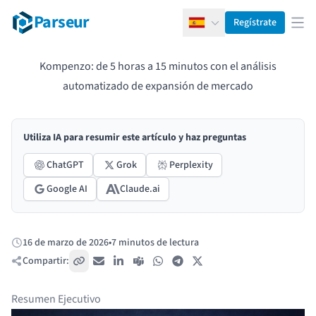
Parseur
Regístrate
Español
Abr
Kompenzo: de 5 horas a 15 minutos con el análisis
automatizado de expansión de mercado
Utiliza IA para resumir este artículo y haz preguntas
ChatGPT
Grok
Perplexity
Google AI
Claude.ai
16 de marzo de 2026
•
7 minutos de lectura
Publicado:
Compartir:
Copiar enlace
Correo electrónico
LinkedIn
Teams
WhatsApp
Telegram
X / Twitter
Resumen Ejecutivo