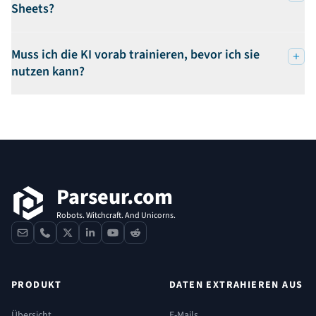
Sheets?
Muss ich die KI vorab trainieren, bevor ich sie
nutzen kann?
Fußzeile
Parseur.com
Robots. Witchcraft. And Unicorns.
contact
phone
x
linkedin
youtube
reddit
PRODUKT
DATEN EXTRAHIEREN AUS
Übersicht
E-Mails