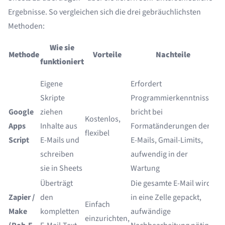
Ergebnisse. So vergleichen sich die drei gebräuchlichsten
Methoden:
A
Wie sie
Methode
Vorteile
Nachteile
funktioniert
Eigene
Erfordert
Skripte
Programmierkenntnisse,
En
Google
ziehen
bricht bei
Kostenlos,
od
Apps
Inhalte aus
Formatänderungen der
flexibel
ei
Script
E-Mails und
E-Mails, Gmail-Limits,
Ex
schreiben
aufwendig in der
sie in Sheets
Wartung
Überträgt
Die gesamte E-Mail wird
Zapier /
den
in eine Zelle gepackt,
Einfach
Ei
Make
kompletten
aufwändige
einzurichten,
Al