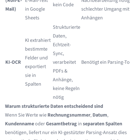
(Roh-E-
E-Mail-Text
Nachbearbeitung nötig,
kein Code
Pr
Mail)
in Google
schlechter Umgang mit
Sheets
Anhängen
Strukturierte
Daten,
KI extrahiert
Echtzeit-
Op
bestimmte
Sync,
Wo
Felder und
KI-OCR
verarbeitet
Benötigt ein Parsing-Tool
Re
exportiert
PDFs &
sk
sie in
Anhänge,
Te
Spalten
keine Regeln
nötig
Warum strukturierte Daten entscheidend sind
Wenn Sie Werte wie
Rechnungsnummer
,
Datum
,
Kundenname
oder
Gesamtbetrag
in
separaten Spalten
benötigen, liefert nur ein KI-gestützter Parsing-Ansatz dies