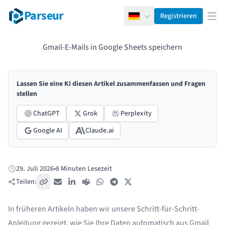
Parseur
Registrieren
Deutsch
Men
Gmail-E-Mails in Google Sheets speichern
Lassen Sie eine KI diesen Artikel zusammenfassen und Fragen
stellen
ChatGPT
Grok
Perplexity
Google AI
Claude.ai
29. Juli 2026
•
8 Minuten Lesezeit
Veröffentlicht:
Teilen:
Link kopieren
E-Mail
LinkedIn
Teams
WhatsApp
Telegram
X / Twitter
In früheren Artikeln haben wir unsere Schritt-für-Schritt-
Anleitung gezeigt, wie Sie
Ihre Daten automatisch aus Gmail