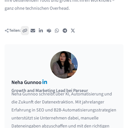
Ihre bestehenden Tools und grows mit Ihren Workflows –
ganz ohne technischen Overhead.
Teilen:
Link kopieren
E-Mail
LinkedIn
Teams
WhatsApp
Telegram
X / Twitter
LinkedIn
Neha Gunnoo
Growth and Marketing Lead bei Parseur
Neha Gunnoo schreibt über KI, Automatisierung und
die Zukunft der Datenextraktion. Mit jahrelanger
Erfahrung in SEO und B2B-Automatisierungsstrategien
unterstützt sie Unternehmen dabei, manuelle
Dateneingaben abzuschaffen und mit den richtigen