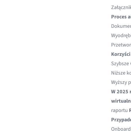
Załącznik
Proces a
Dokument
Wyodrębn
Przetwor
Korzyści
Szybsze 
Niższe k
Wyższy p
W 2025 
wirtualn
raportu
Przypad
Onboardi