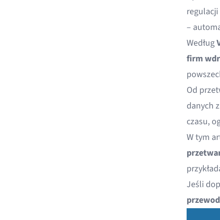
regulacj
– automa
Według
firm wdr
powszech
Od przet
danych z
czasu, o
W tym ar
przetwa
przykład
Jeśli do
przewod