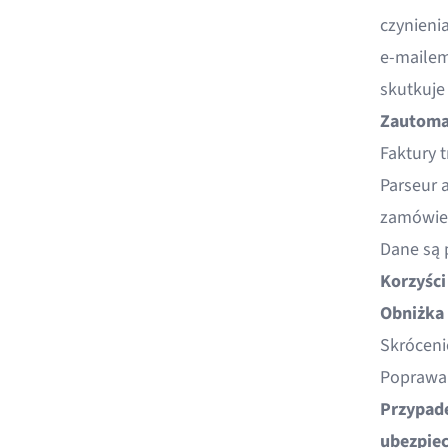
czynieni
e-mailem
skutkuje
Zautoma
Faktury t
Parseur 
zamówien
Dane są 
Korzyści
Obniżka 
Skrócenie
Poprawa 
Przypade
ubezpiec