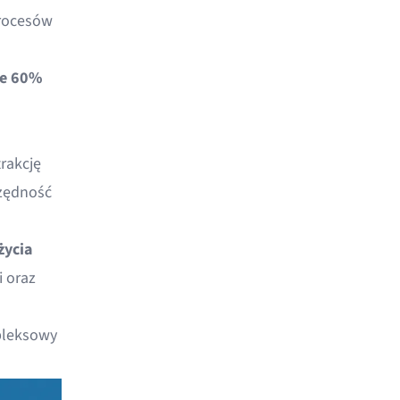
procesów
ie 60%
rakcję
czędność
życia
 oraz
pleksowy