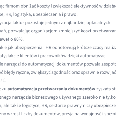
ąc firmom obniżać koszty i zwiększać efektywność w działa
se, HR, logistyka, ubezpieczenia i prawo.
zacja faktur pozostaje jednym z najbardziej opłacalnych
ań, pozwalając organizacjom zmniejszyć koszt przetwarzan
nawet o 80%.
kie jak ubezpieczenia i HR odnotowują krótsze czasy realiza
atysfakcję klientów i pracowników dzięki automatyzacji.
e narzędzi do automatyzacji dokumentów pozwala zespo
yć błędy ręczne, zwiększyć zgodność oraz sprawnie rozwijać
ść.
roku
automatyzacja przetwarzania dokumentów
zyskała st
cznego narzędzia biznesowego używanego szeroko nie tylko
h, ale także logistyce, HR, sektorze prawnym czy ubezpiecze
ny wzrost liczby dokumentów, presja na wydajność i spełn