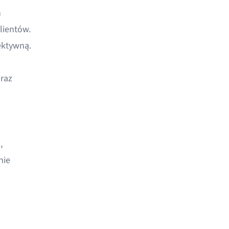
h
lientów.
ektywną.
raz
,
nie