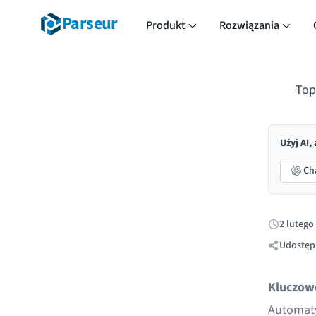
Parseur
Produkt
Rozwiązania
Top
Użyj AI,
Ch
2 lutego
Opublikow
Udostępn
Kluczow
Automaty