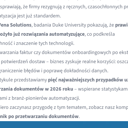
i sprawiają, że firmy rezygnują z ręcznych, czasochłonnych 
tyzacja jest już standardem.
Vena Solutions
, badania Duke University pokazują, że
praw
ożyło już rozwiązania automatyzujące
, co podkreśla
ność i znaczenie tych technologii.
warzania faktur czy dokumentów onboardingowych po ekst
 potwierdzeń dostaw – biznes zyskuje realne korzyści: osz
graniczenie błędów i poprawę dokładności danych.
tykule przedstawiamy
pięć najważniejszych przypadków u
rzania dokumentów w 2026 roku
– wspierane statystykami
ami z branż-pionierów automatyzacji.
piero zaczynasz przygodę z tym tematem, zobacz nasz kom
nik po przetwarzaniu dokumentów
.