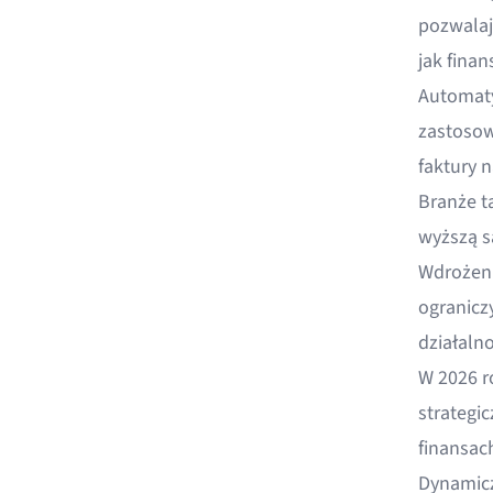
pozwalaj
jak finan
Automaty
zastosow
faktury 
Branże ta
wyższą s
Wdrożeni
ogranicz
działalno
W 2026 
strategi
finansac
Dynamicz