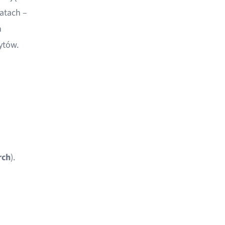
atach –
h
ytów.
rch
).