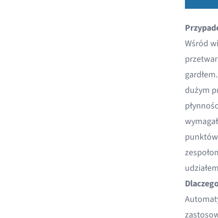
Przypade
Wśród wi
przetwar
gardłem.
dużym pr
płynnośc
wymagało
punktów 
zespołom
udziałem
Dlaczego
Automaty
zastosow