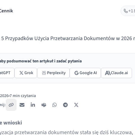
Cennik
+1 
 5 Przypadków Użycia Przetwarzania Dokumentów w 2026 
 aby podsumować ten artykuł i zadać pytania
atGPT
Grok
Perplexity
Google AI
Claude.ai
 2026
•
7 min czytania
ano:
ij:
Skopiuj link
E-mail
LinkedIn
Teams
WhatsApp
Telegram
X / Twitter
e wnioski
zacja przetwarzania dokumentów stała się dziś kluczowa,