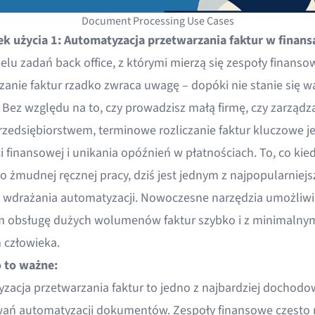
Document Processing Use Cases
k użycia 1: Automatyzacja przetwarzania faktur w finans
elu zadań back office, z którymi mierzą się zespoły finanso
zanie faktur rzadko zwraca uwagę – dopóki nie stanie się 
 Bez względu na to, czy prowadzisz małą firmę, czy zarządz
zedsiębiorstwem, terminowe rozliczanie faktur kluczowe je
i finansowej i unikania opóźnień w płatnościach. To, co kie
 żmudnej ręcznej pracy, dziś jest jednym z najpopularniejs
wdrażania automatyzacji. Nowoczesne narzędzia umożliwi
 obsługę dużych wolumenów faktur szybko i z minimalny
 człowieka.
 to ważne:
zacja przetwarzania faktur
to jedno z najbardziej dochodo
ań automatyzacji dokumentów. Zespoły finansowe często 