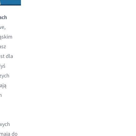
ach
we,
wąskim
asz
st dla
dyś
zych
ają
m
wych
mają do