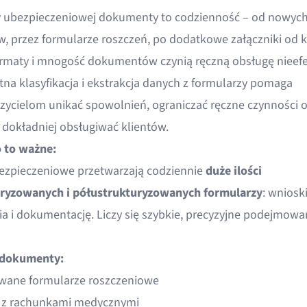
 ubezpieczeniowej dokumenty to codzienność – od nowyc
, przez formularze roszczeń, po dodatkowe załączniki od k
rmaty i mnogość dokumentów czynią ręczną obsługę nieef
tna klasyfikacja i
ekstrakcja danych z formularzy
pomaga
zycielom unikać spowolnień, ograniczać ręczne czynności o
i dokładniej obsługiwać klientów.
 to ważne:
ezpieczeniowe przetwarzają codziennie
duże ilości
ryzowanych i półustrukturyzowanych formularzy
: wnioski
ia i dokumentację. Liczy się szybkie, precyzyjne podejmowa
dokumenty:
wane formularze roszczeniowe
F z rachunkami medycznymi