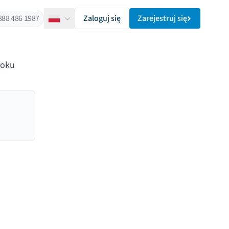
888 486 1987
Zaloguj się
Zarejestruj się
Polski
roku