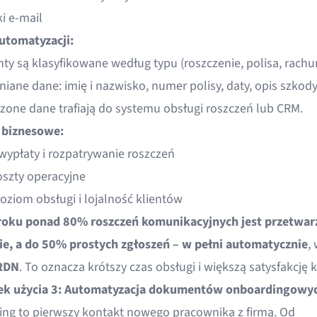
i e-mail
utomatyzacji:
y są klasyfikowane według typu (roszczenie, polisa, rachu
iane dane: imię i nazwisko, numer polisy, daty, opis szkody
zone dane trafiają do systemu obsługi roszczeń lub CRM.
 biznesowe:
wypłaty i rozpatrywanie roszczeń
oszty operacyjne
oziom obsługi i lojalność klientów
roku ponad 80% roszczeń komunikacyjnych jest przetwar
ie, a do 50% prostych zgłoszeń – w pełni automatycznie
,
RDN
. To oznacza krótszy czas obsługi i większą satysfakcję 
ek użycia 3: Automatyzacja dokumentów onboardingowy
ng to pierwszy kontakt nowego pracownika z firmą. Od