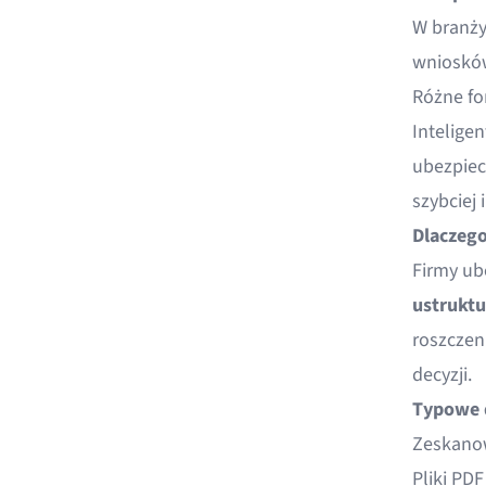
W branży
wniosków
Różne fo
Inteligen
ubezpiec
szybciej 
Dlaczego
Firmy ub
ustruktu
roszczen
decyzji.
Typowe 
Zeskano
Pliki PD