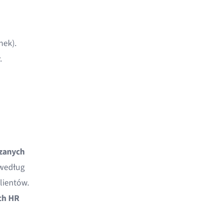
nek).
.
zanych
 według
klientów.
ch HR