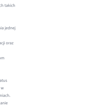
ch takich
ia jednej
cji oraz
łom
atus
 w
niach.
ianie