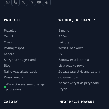
contact
phone
x
linkedin
youtube
reddit
PRODUKT
WYODRĘBNIJ DANE Z
Przegląd
E-maile
Cennik
PDF-y
O nas
Faktury
Poznaj zespół
Wyciągi bankowe
Kariera
CV
Skrzynka z sugestiami
Zamówienia jedzenia
Blog
Listy przewozowe
Najnowsze aktualizacje
Zobacz wszystkie analizatory
Prasa i media
dokumentów
Zobacz wszystkie przypadki
Wszystkie systemy działają
użycia
poprawnie
ZASOBY
INFORMACJE PRAWNE