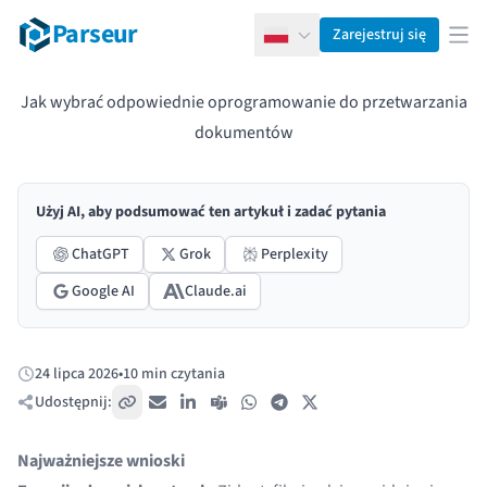
Parseur
Zarejestruj się
Polski
Otw
Jak wybrać odpowiednie oprogramowanie do przetwarzania
dokumentów
Użyj AI, aby podsumować ten artykuł i zadać pytania
ChatGPT
Grok
Perplexity
Google AI
Claude.ai
24 lipca 2026
•
10 min czytania
Opublikowano:
Udostępnij:
Skopiuj link
E-mail
LinkedIn
Teams
WhatsApp
Telegram
X / Twitter
Najważniejsze wnioski