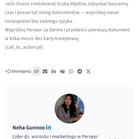
Jeśli chcesz zredukować liczbę błędów, odzyskać bezcenny
czas i poszerzyć obieg dokumentów — wypróbuj nasze
rozwiązanie bez żadnego ryzyka.
Wypróbuj Parseur za darmo
i przetwórz pierwszy dokument
w kilka minut. Bez karty kredytowej.
[call_to_action:pl]
Udostępnij:
Skopiuj link
E-mail
LinkedIn
Teams
WhatsApp
Telegram
X / Twitter
LinkedIn
Neha Gunnoo
Lider ds. wzrostu i marketingu w Parseur