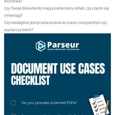
kluczowa?
Czy Twoje dokumenty mają powtarzalny układ, czy często się
zmieniają?
Czy niezbędne jest przetwarzanie w czasie rzeczywistym czy
wystarczy batch?