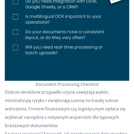
Document Processing Checklist
Dobrze określone przypadki użycia zawężają wybór,
minimalizują ryzyko i zwiększają szansę na trwały sukces
wdrożenia. Firmom finansowym czy logistycznym opłaca się
wybierać narzędzia z natywnym wsparciem dla typowych
branżowych dokumentów.