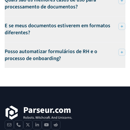
processamento de documentos?
E se meus documentos estiverem em formatos
diferentes?
Posso automatizar formulários de RH e o
processo de onboarding?
Rodapé
Parseur.com
Robots. Witchcraft. And Unicorns.
contact
phone
x
linkedin
youtube
reddit