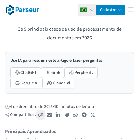
Parseur
Cadastre-se
Português
Abr
Os 5 principais casos de uso de processamento de
documentos em 2026
Use IA para resumir este artigo e fazer perguntas
ChatGPT
Grok
Perplexity
Google AI
Claude.ai
4 de dezembro de 2025
•
10 minutos de leitura
Publicado:
Compartilhar:
Copiar link
E-mail
LinkedIn
Teams
WhatsApp
Telegram
X / Twitter
Principais Aprendizados