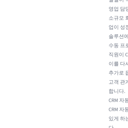
영업 담
소규모 
업이 성
솔루션에
수동 프
직원이 
이를 다
추가로 
고객 관
합니다.
CRM 
CRM 
있게 하
다.