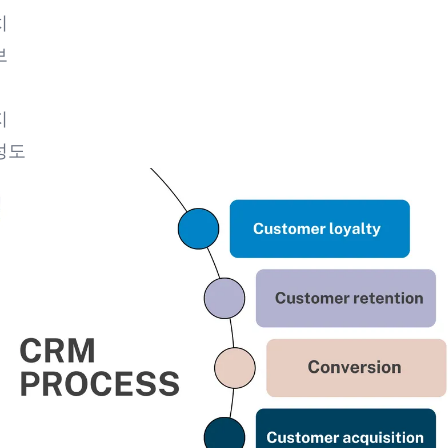
치
보
지
성도