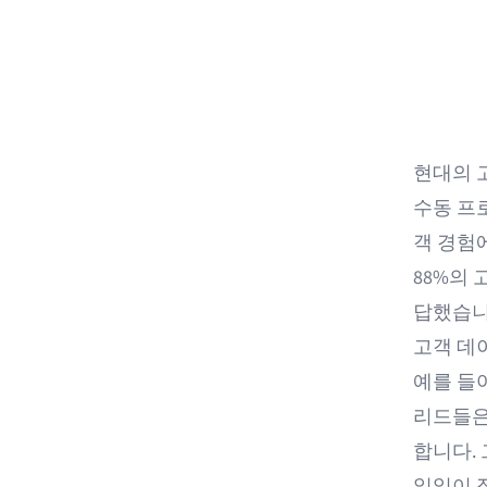
현대의 
수동 프
객 경험
88%의
답했습니다
고객 데
예를 들
리드들은
합니다.
일일이 