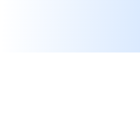
発注書をExcelに変換する
方法
PDF購買注文書をスプレッドシートで使えるデー