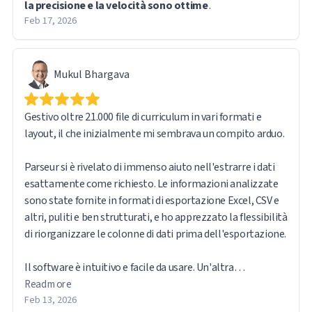
la precisione e la velocità sono ottime
.
Feb 17, 2026
Mukul Bhargava
Gestivo oltre 21.000 file di curriculum in vari formati e
layout, il che inizialmente mi sembrava un compito arduo.
Parseur si è rivelato di immenso aiuto nell'estrarre i dati
esattamente come richiesto. Le informazioni analizzate
sono state fornite in formati di esportazione Excel, CSV e
altri, puliti e ben strutturati, e ho apprezzato la flessibilità
di riorganizzare le colonne di dati prima dell'esportazione.
Il software è intuitivo e facile da usare. Un'altra
caratteristica che ho trovato particolarmente utile è che il
Read more
file originale rimane accessibile tramite un collegamento
Feb 13, 2026