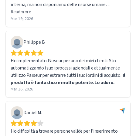
interna, ma non disponiamo delle risorse umane
necessarie. L'OCR funziona abbastanza bene, ma rispetto
Read more
ai PDF nativi presenta alcune limitazioni nell'estrazione
Mar 19, 2026
dei campi. Nel complesso, è un buon prodotto.
Philippe B
Ho implementato Parseur per uno dei miei clienti. Sto
automatizzando i suoi processi aziendali e attualmente
utilizzo Parseur per estrarre tutti i suoi ordini di acquisto.
Il
prodotto è fantastico e molto potente. Lo adoro.
Mar 16, 2026
Daniel M.
Ho difficoltà a trovare persone valide per l'inserimento