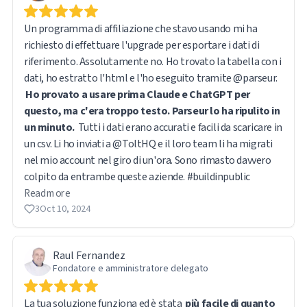
Un programma di affiliazione che stavo usando mi ha
richiesto di effettuare l'upgrade per esportare i dati di
riferimento. Assolutamente no. Ho trovato la tabella con i
Ho provato a usare prima Claude e ChatGPT per
questo, ma c'era troppo testo. Parseur lo ha ripulito in
un minuto.
Tutti i dati erano accurati e facili da scaricare in
un csv. Li ho inviati a @ToltHQ e il loro team li ha migrati
nel mio account nel giro di un'ora. Sono rimasto davvero
colpito da entrambe queste aziende. #buildinpublic
Read more
3
Oct 10, 2024
Raul Fernandez
Fondatore e amministratore delegato
La tua soluzione funziona ed è stata
più facile di quanto