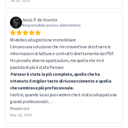
Jul 18, 2024
Jesús P. de Vicente
Responsabile presso eldormitorio
Mi dedico alla gestione immobiliare.
Cercavo una soluzione che mi consentisse di estrarre le
informazioni di fatture e contratti direttamente dai PDF.
Ho provato diverse applicazioni, ma quella che mi è
Parseur è stata la più completa, quella che ha
ottenuto il miglior testo di riconoscimento e quella
che sembrava più professionale.
Inoltre, quando la usi puoi vedere che è stata sviluppata da
grandi professionisti.
Anche il servizio clienti è ottimo.
Read more
May 28, 2024