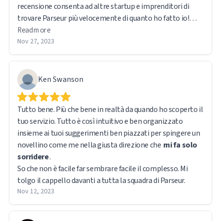
recensione consenta ad altre startup e imprenditori di
trovare Parseur più velocemente di quanto ho fatto io!
Read more
Pro:
Nov 27, 2023
Il fatto che sia riuscita ad analizzare
automaticamente le mie email di lead e i miei estratti
conto delle commissioni. Nessun'altra piattaforma lo ha
fatto in modo così accurato o così semplice prima.
Ken Swanson
Contro:
Sono stati necessari un po' di olio di gomito e un
Tutto bene. Più che bene in realtà da quando ho scoperto il
contatto di supporto per analizzare i miei estratti conto
tuo servizio. Tutto è così intuitivo e ben organizzato
delle commissioni, ma hanno risposto rapidamente e
insieme ai tuoi suggerimenti ben piazzati per spingere un
hanno risolto efficacemente il problema.
novellino come me nella giusta direzione che
mi fa solo
sorridere
.
Passato da: Parsio, Airparser
So che non è facile far sembrare facile il complesso. Mi
tolgo il cappello davanti a tutta la squadra di Parseur.
Nov 12, 2023