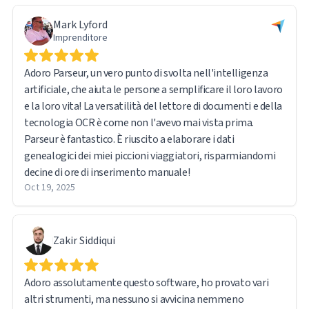
chiacchierata online con uno dei loro tecnici è riuscita a
Mark Lyford
risolvere il problema (dovuto a un errore dell'utente).
Imprenditore
Sembra che il loro programma possa estrarre e analizzare
molto, ma per me ha ottenuto tutto ciò di cui avevo
Adoro Parseur, un vero punto di svolta nell'intelligenza
bisogno.
artificiale, che aiuta le persone a semplificare il loro lavoro
e la loro vita! La versatilità del lettore di documenti e della
tecnologia OCR è come non l'avevo mai vista prima.
Parseur è fantastico. È riuscito a elaborare i dati
genealogici dei miei piccioni viaggiatori, risparmiandomi
decine di ore di inserimento manuale!
Oct 19, 2025
Zakir Siddiqui
Adoro assolutamente questo software, ho provato vari
altri strumenti, ma nessuno si avvicina nemmeno