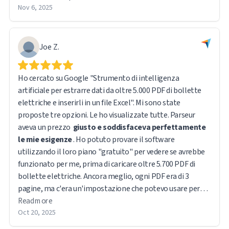
Nov 6, 2025
Joe Z.
Ho cercato su Google "Strumento di intelligenza
artificiale per estrarre dati da oltre 5.000 PDF di bollette
elettriche e inserirli in un file Excel". Mi sono state
proposte tre opzioni. Le ho visualizzate tutte. Parseur
aveva un prezzo
giusto e soddisfaceva perfettamente
le mie esigenze
. Ho potuto provare il software
utilizzando il loro piano "gratuito" per vedere se avrebbe
funzionato per me, prima di caricare oltre 5.700 PDF di
bollette elettriche. Ancora meglio, ogni PDF era di 3
pagine, ma c'era un'impostazione che potevo usare per
scansionare solo la prima pagina. I dati raccolti erano
Read more
ordinatamente organizzati in un file Excel. C'era un piccolo
Oct 20, 2025
problema nella visualizzazione dei dati, ma una rapida