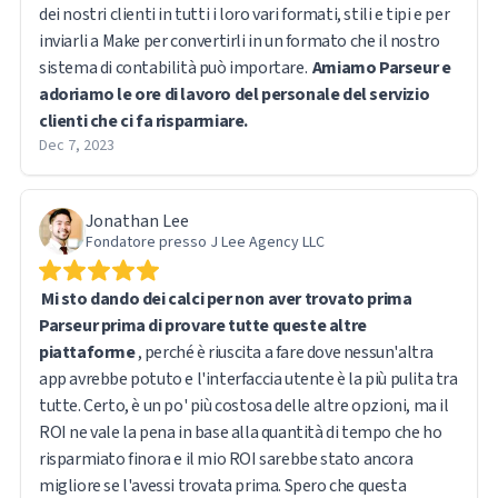
dei nostri clienti in tutti i loro vari formati, stili e tipi e per
inviarli a Make per convertirli in un formato che il nostro
sistema di contabilità può importare.
Amiamo Parseur e
adoriamo le ore di lavoro del personale del servizio
clienti che ci fa risparmiare.
Dec 7, 2023
Jonathan Lee
Fondatore presso J Lee Agency LLC
Mi sto dando dei calci per non aver trovato prima
Parseur prima di provare tutte queste altre
piattaforme
, perché è riuscita a fare dove nessun'altra
app avrebbe potuto e l'interfaccia utente è la più pulita tra
tutte. Certo, è un po' più costosa delle altre opzioni, ma il
ROI ne vale la pena in base alla quantità di tempo che ho
risparmiato finora e il mio ROI sarebbe stato ancora
migliore se l'avessi trovata prima. Spero che questa