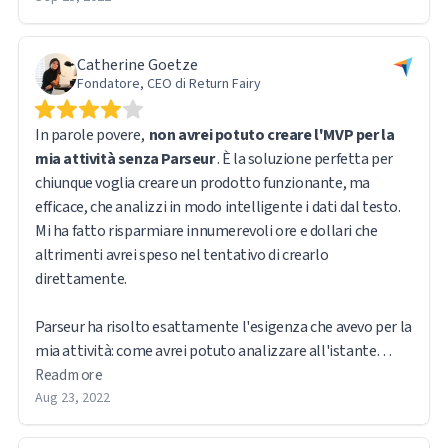
Catherine Goetze
Fondatore, CEO di Return Fairy
In parole povere,
non avrei potuto creare l'MVP per la
mia attività senza Parseur
. È la soluzione perfetta per
chiunque voglia creare un prodotto funzionante, ma
efficace, che analizzi in modo intelligente i dati dal testo.
Mi ha fatto risparmiare innumerevoli ore e dollari che
altrimenti avrei speso nel tentativo di crearlo
direttamente.
Parseur ha risolto esattamente l'esigenza che avevo per la
mia attività: come avrei potuto analizzare all'istante
grandi quantità di dati dalle e-mail inoltrate dei miei
Read more
utenti? La funzione di clic e trascinamento è intuitiva e
Aug 23, 2022
facile da usare. La possibilità di manipolare i campi
direttamente nell'HTML sorgente è ancora migliore. Mi