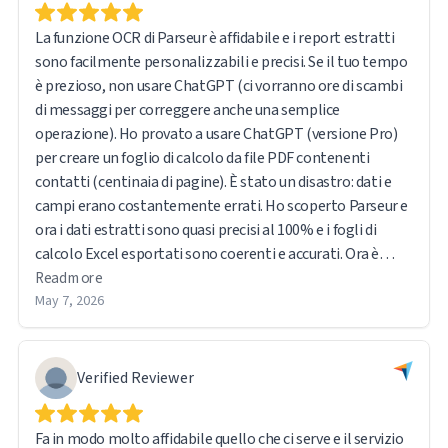
La funzione OCR di Parseur è affidabile e i report estratti
sono facilmente personalizzabili e precisi. Se il tuo tempo
è prezioso, non usare ChatGPT (ci vorranno ore di scambi
di messaggi per correggere anche una semplice
operazione). Ho provato a usare ChatGPT (versione Pro)
per creare un foglio di calcolo da file PDF contenenti
contatti (centinaia di pagine). È stato un disastro: dati e
campi erano costantemente errati. Ho scoperto Parseur e
ora i dati estratti sono quasi precisi al 100% e i fogli di
calcolo Excel esportati sono coerenti e accurati. Ora è
semplicissimo (e preciso) caricare i dati nel mio CRM.
Read more
May 7, 2026
Verified Reviewer
Fa in modo molto affidabile quello che ci serve e il servizio