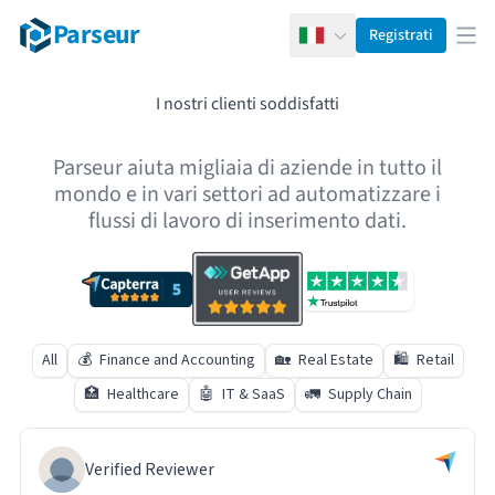
Parseur
Registrati
Italiano
Apr
I nostri clienti soddisfatti
Parseur aiuta migliaia di aziende in tutto il
mondo e in vari settori ad automatizzare i
flussi di lavoro di inserimento dati.
All
💰️
Finance and Accounting
🏡
Real Estate
🛍️
Retail
🏥
Healthcare
🤖
IT & SaaS
🚛
Supply Chain
Verified Reviewer