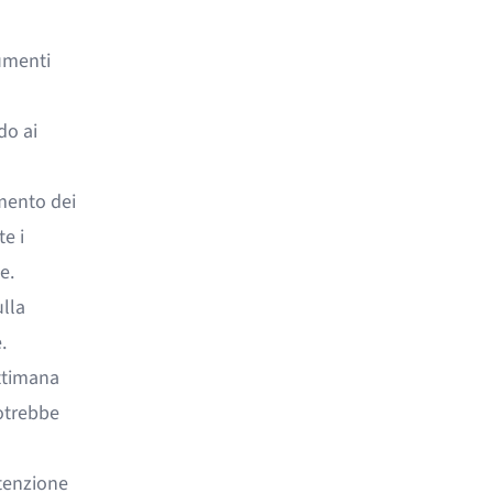
umenti
do ai
umento dei
te i
e.
ulla
.
ettimana
potrebbe
tenzione