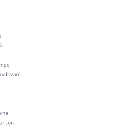
o
à.
tempo
analizzare
che
eur con