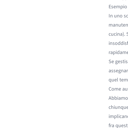
Esempio 
In uno sc
manutenzi
cucina). 
insoddisf
rapidame
Se gestis
assegnare
quel temp
Come aut
Abbiamo 
chiunque
implicano
fra questi