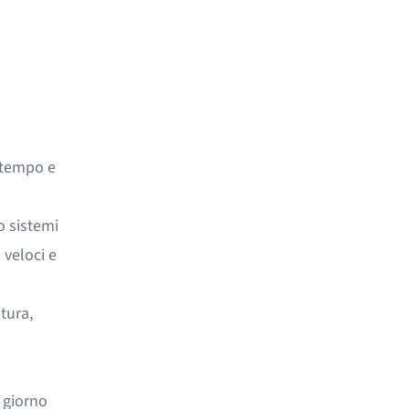
o tempo e
o sistemi
 veloci e
itura,
 giorno