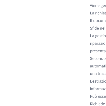
Viene gen
La richi
Il docume
Sfide nel
La gestio
riparazio
presentar
Secondo
automatiz
una tracc
L'estrazi
informaz
Può esser
Richiede 