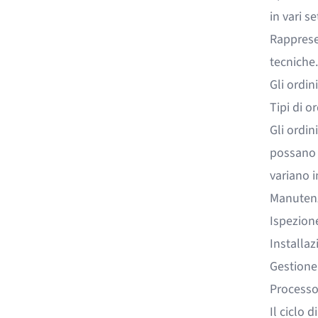
in vari s
Rapprese
tecniche.
Gli ordin
Tipi di or
Gli ordin
possano s
variano i
Manuten
Ispezione
Installaz
Gestione
Processo 
Il ciclo 