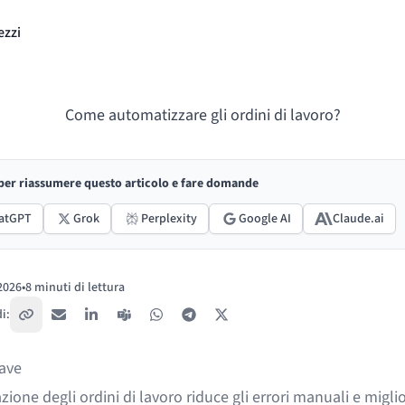
ezzi
Come automatizzare gli ordini di lavoro?
 per riassumere questo articolo e fare domande
atGPT
Grok
Perplexity
Google AI
Claude.ai
 2026
•
8 minuti di lettura
:
i:
Copia link
Email
LinkedIn
Teams
WhatsApp
Telegram
X / Twitter
iave
ione degli ordini di lavoro riduce gli errori manuali e miglio