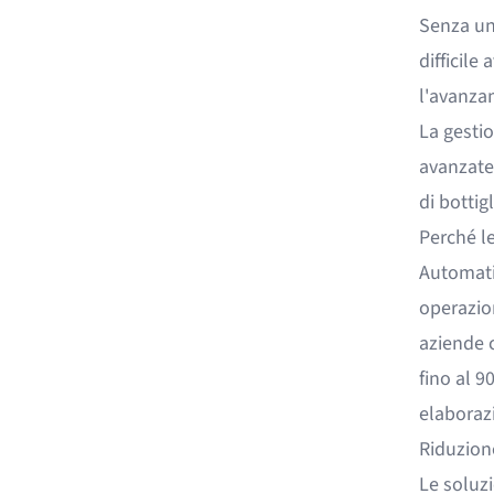
Senza un
difficile 
l'avanza
La gestio
avanzate 
di bottig
Perché le
Automatiz
operazion
aziende c
fino al 9
elaboraz
Riduzione
Le soluzi