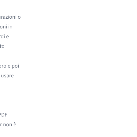
urazioni o
oni in
di e
lto
oro e poi
i usare
PDF
r non è