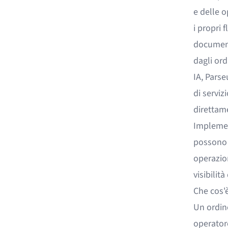
e delle 
i propri 
document
dagli ord
IA, Parse
di serviz
direttame
Implemen
possono r
operazio
visibilità
Che cos'è
Un ordine
operator