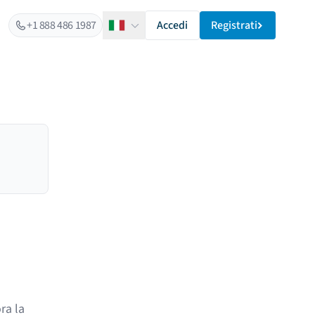
+1 888 486 1987
Accedi
Registrati
Italiano
ra la