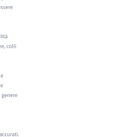
essere
lità
e, colli
le
Le
n genere
accurati.