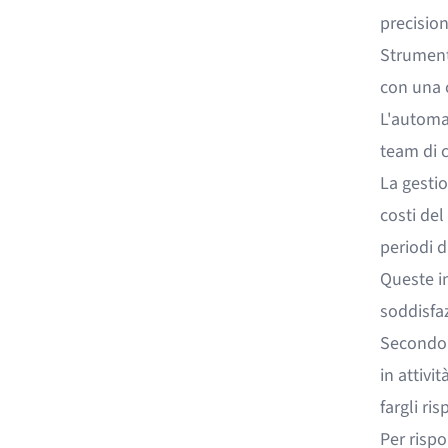
precision
Strument
con una 
L'automaz
team di c
La gestio
costi del
periodi d
Queste in
soddisfaz
Second
in attivi
fargli ri
Per risp