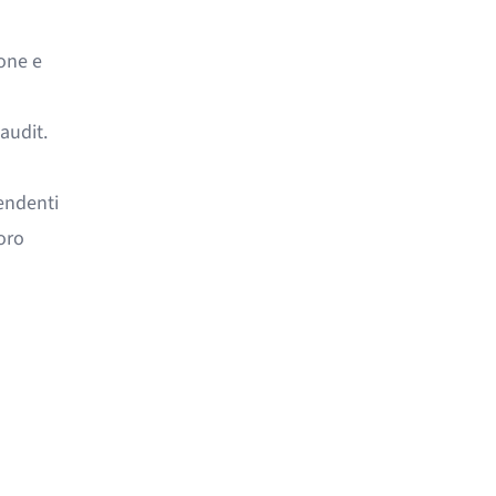
one e
audit.
pendenti
oro