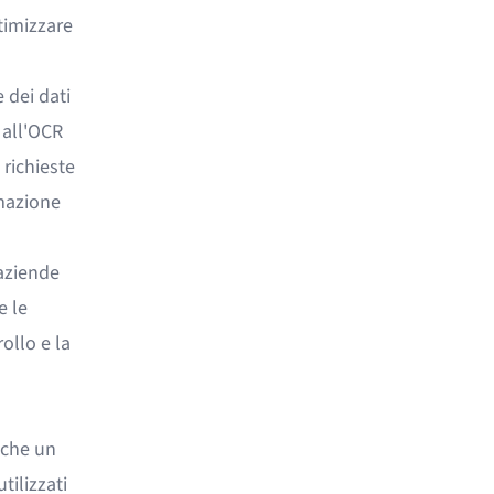
timizzare
 dei dati
 all'OCR
 richieste
mmazione
aziende
e le
ollo e la
 che un
ilizzati