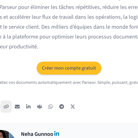
 Parseur pour éliminer les tâches répétitives, réduire les erre
et accélérer leur flux de travail dans les opérations, la logi
t le service client. Des milliers d’équipes dans le monde fon
e à la plateforme pour optimiser leurs processus documenta
eur productivité.
Créer mon compte gratuit
aitez vos documents automatiquement avec Parseur. Simple, puissant, gratu
:
Copier le lien
E-mail
LinkedIn
Teams
WhatsApp
Telegram
X / Twitter
LinkedIn
Neha Gunnoo