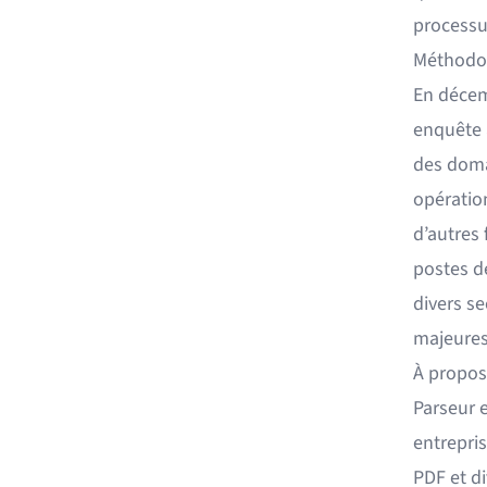
processu
Méthodo
En décem
enquête 
des doma
opération
d’autres
postes d
divers se
majeures
À propos
Parseur 
entrepri
PDF et d