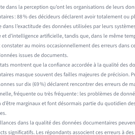
e dans la perception qu'ont les organisations de leurs do
aires : 88 % des décideurs déclarent avoir totalement ou p
e dans l’exactitude des données utilisées par leurs système
 et d’intelligence artificielle, tandis que, dans le même tem
t constater au moins occasionnellement des erreurs dans c
onnées issues de documents.
ltats montrent que la confiance accordée à la qualité des 
aires masque souvent des failles majeures de précision. P
sonnes sur dix (69 %) déclarent rencontrer des erreurs de m
nelle, fréquente ou très fréquente : les problèmes de donn
n d’être marginaux et font désormais partie du quotidien de
es.
illances dans la qualité des données documentaires peuven
ts significatifs. Les répondants associent ces erreurs à des