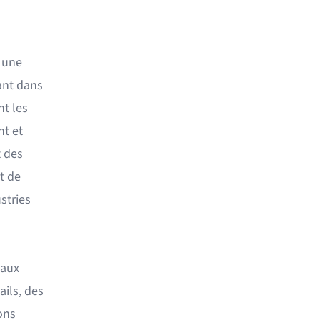
 une
ant dans
t les
nt et
t des
t de
stries
 aux
ils, des
ons