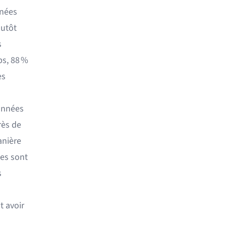
nnées
lutôt
s
ps, 88 %
es
données
rès de
anière
ées sont
s
t avoir