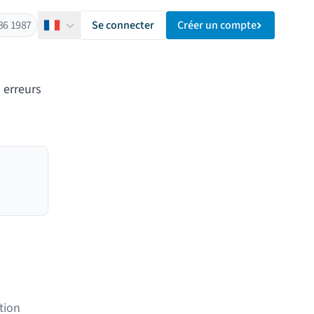
86 1987
Se connecter
Créer un compte
Français
 erreurs
tion