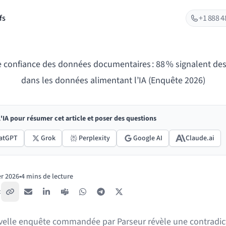
fs
+1 888 4
e confiance des données documentaires : 88 % signalent des
dans les données alimentant l’IA (Enquête 2026)
 l'IA pour résumer cet article et poser des questions
atGPT
Grok
Perplexity
Google AI
Claude.ai
er 2026
•
4 mins de lecture
:
Copier le lien
E-mail
LinkedIn
Teams
WhatsApp
Telegram
X / Twitter
elle enquête commandée par Parseur révèle une contradic