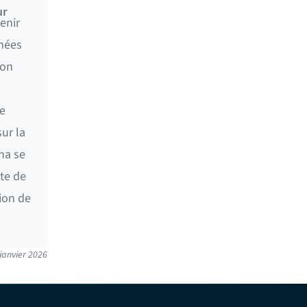
ur
enir
nnées
ion
e
ur la
ha se
nte de
ion de
janvier 2026