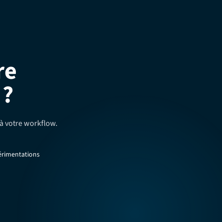
re
 ?
à votre workflow.
érimentations