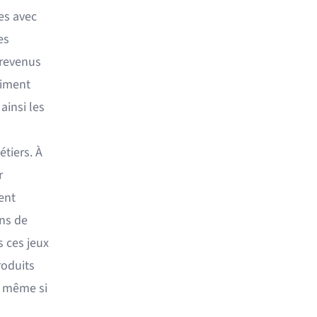
ges avec
es
 revenus
timent
ainsi les
tiers. À
r
ent
ns de
 ces jeux
roduits
, même si