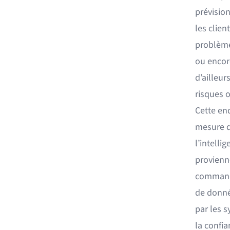
prévision
les clien
problème
ou encor
d’ailleur
risques o
Cette enq
mesure qu
l’intelli
provienn
commande
de donné
par les s
la confia