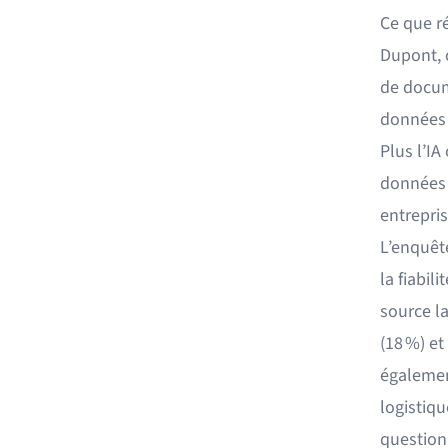
Ce que ré
Dupont, 
de docum
données 
Plus l’IA
données 
entrepris
L’enquête
la fiabi
source l
(18 %) et
également
logistiq
question