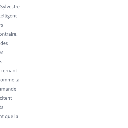
 Sylvestre
elligent
rs
ntraire.
 des
es
.
ncernant
 comme la
commande
citent
ts
nt que la