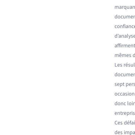
marquant
document
confianc
d’analyse
affirmen
mêmes d
Les résu
document
sept per
occasion
donc loi
entrepris
Ces défa
des impac