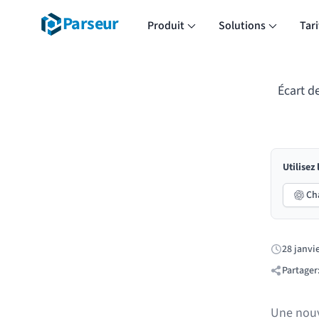
Parseur
Produit
Solutions
Tari
Écart d
Utilisez
Ch
28 janvi
Publié:
Partager
Une nouv