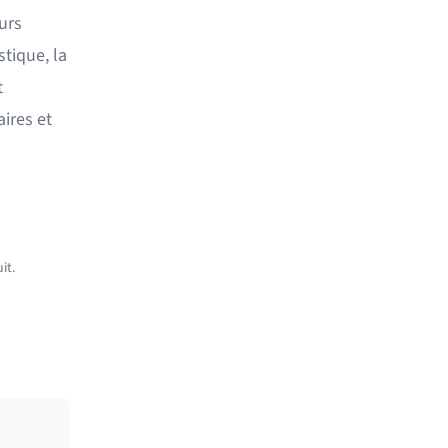
urs
stique, la
t
ires et
it.