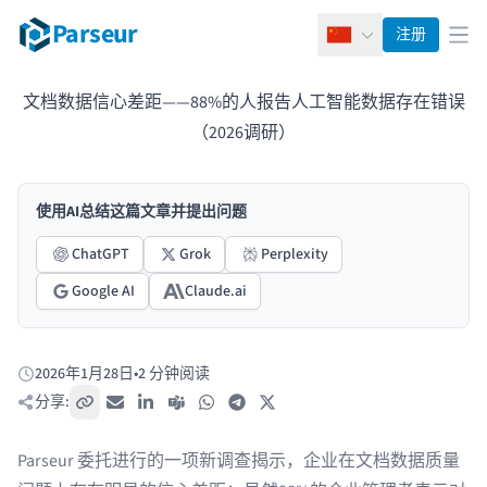
Parseur
注册
简体中文
打
文档数据信心差距——88%的人报告人工智能数据存在错误
（2026调研）
使用AI总结这篇文章并提出问题
ChatGPT
Grok
Perplexity
Google AI
Claude.ai
2026年1月28日
•
2 分钟阅读
发布于:
分享:
复制链接
电子邮件
LinkedIn
Teams
WhatsApp
Telegram
X / Twitter
Parseur 委托进行的一项新调查揭示，企业在文档数据质量