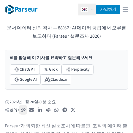
Parseur
가입하기
한국어
메뉴
문서 데이터 신뢰 격차 — 88%가 AI 데이터 공급에서 오류를
보고하다 (Parseur 설문조사 2026)
AI를 활용해 이 기사를 요약하고 질문해보세요
ChatGPT
Grok
Perplexity
Google AI
Claude.ai
2026년 1월 28일
•
0 분 소요
게시됨:
공유:
링크 복사
이메일
LinkedIn
Teams
WhatsApp
Telegram
X / Twitter
Parseur가 의뢰한 최신 설문조사에 따르면, 조직의 데이터 활