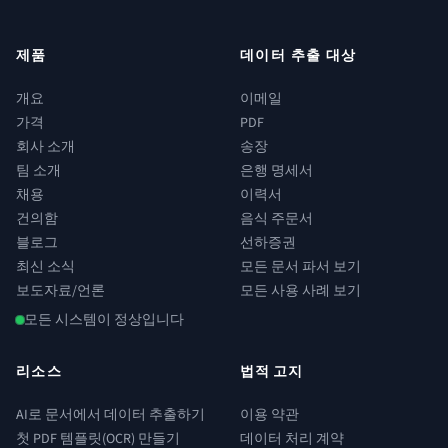
제품
데이터 추출 대상
개요
이메일
가격
PDF
회사 소개
송장
팀 소개
은행 명세서
채용
이력서
건의함
음식 주문서
블로그
선하증권
최신 소식
모든 문서 파서 보기
보도자료/언론
모든 사용 사례 보기
모든 시스템이 정상입니다
리소스
법적 고지
AI로 문서에서 데이터 추출하기
이용 약관
첫 PDF 템플릿(OCR) 만들기
데이터 처리 계약