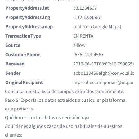
PropertyAddress.lat
33.1234567
PropertyAddress.lng
-112.1234567
PropertyAddress.map
[enlace a Google Maps]
TransactionType
EN RENTA
Source
zillow
CustomerPhone
(555) 123-4567
Received
2019-06-07T08:09:10.790065+0
Sender
acbd123456efgh@convo.zillow
OriginalRecipient
my.real.estate.parser@in.pars
Consulta nuestra
lista de campos extraídos comúnmente
.
Paso 5: Exporta los datos extraídos a cualquier plataforma
que prefieras
Qué hacer con tus datos es decisión tuya.
Aquí tienes algunos casos de uso habituales de nuestros
clientes: