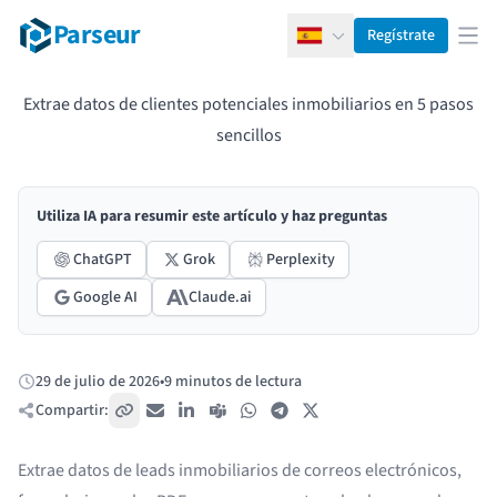
Parseur
Regístrate
Español
Abr
Extrae datos de clientes potenciales inmobiliarios en 5 pasos
sencillos
Utiliza IA para resumir este artículo y haz preguntas
ChatGPT
Grok
Perplexity
Google AI
Claude.ai
29 de julio de 2026
•
9 minutos de lectura
Publicado:
Compartir:
Copiar enlace
Correo electrónico
LinkedIn
Teams
WhatsApp
Telegram
X / Twitter
Extrae datos de leads inmobiliarios de correos electrónicos,