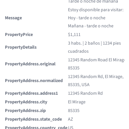
Tarde o noche de mañana
Estoy disponible para visitar:
Message
Hoy - tarde o noche
Mañana - tarde o noche
PropertyPrice
$1,111
3 habs. | 2 baños | 1234 pies
PropertyDetails
cuadrados
12345 Random Road El Mirage,
PropertyAddress.original
85335
12345 Random Rd, El Mirage, A
PropertyAddress.normalized
85335, USA
PropertyAddress.address1
12345 Random Rd
PropertyAddress.city
El Mirage
PropertyAddress.zip
85335
PropertyAddress.state_code
AZ
PropertyAddress.country_code
US