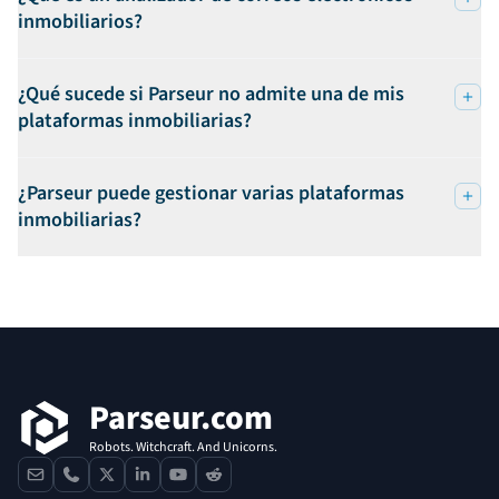
inmobiliarios?
¿Qué sucede si Parseur no admite una de mis
plataformas inmobiliarias?
¿Parseur puede gestionar varias plataformas
inmobiliarias?
Pie de página
Parseur.com
Robots. Witchcraft. And Unicorns.
contact
phone
x
linkedin
youtube
reddit