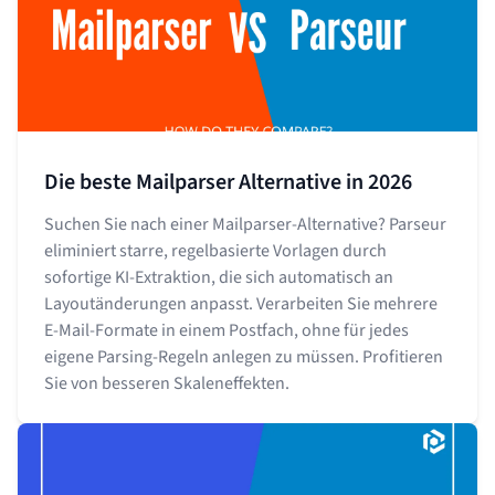
Die beste Mailparser Alternative in 2026
Suchen Sie nach einer Mailparser-Alternative? Parseur
eliminiert starre, regelbasierte Vorlagen durch
sofortige KI-Extraktion, die sich automatisch an
Layoutänderungen anpasst. Verarbeiten Sie mehrere
E-Mail-Formate in einem Postfach, ohne für jedes
eigene Parsing-Regeln anlegen zu müssen. Profitieren
Sie von besseren Skaleneffekten.