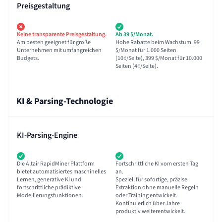
Preisgestaltung
Keine transparente Preisgestaltung.
Ab 39 $/Monat.
Am besten geeignet für große
Hohe Rabatte beim Wachstum. 99
Unternehmen mit umfangreichen
$/Monat für 1.000 Seiten
Budgets.
(10¢/Seite), 399 $/Monat für 10.000
Seiten (4¢/Seite).
KI & Parsing-Technologie
KI-Parsing-Engine
Die Altair RapidMiner Plattform
Fortschrittliche KI vom ersten Tag
bietet automatisiertes maschinelles
an.
Lernen, generative KI und
Speziell für sofortige, präzise
fortschrittliche prädiktive
Extraktion ohne manuelle Regeln
Modellierungsfunktionen.
oder Training entwickelt.
Kontinuierlich über Jahre
produktiv weiterentwickelt.