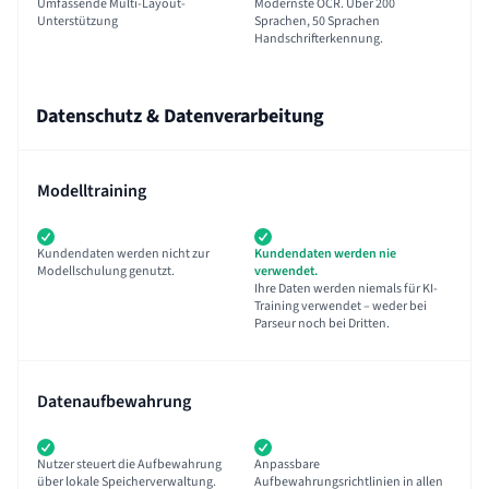
Umfassende Multi-Layout-
Modernste OCR. Über 200
Unterstützung
Sprachen, 50 Sprachen
Handschrifterkennung.
Datenschutz & Datenverarbeitung
Modelltraining
Kundendaten werden nicht zur
Kundendaten werden nie
Modellschulung genutzt.
verwendet.
Ihre Daten werden niemals für KI-
Training verwendet – weder bei
Parseur noch bei Dritten.
Datenaufbewahrung
Nutzer steuert die Aufbewahrung
Anpassbare
über lokale Speicherverwaltung.
Aufbewahrungsrichtlinien in allen