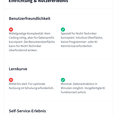
Einrichtung & Nutzererlebnis
Benutzerfreundlichkeit
Mittelgradige Komplexität. Kein
Speziell für Nicht-Techniker
Coding nötig, aber für Datenprofis
konzipiert. Intuitive Oberfläche,
konzipiert. Die Benutzeroberfläche
keine Programmier- oder KI-
kann für Nicht-Techniker
Kenntnisse erforderlich.
überfordernd wirken.
Lernkurve
Mittel bis steil. Für optimale
Minimal. Datenextraktion in
Nutzung ist Schulung erforderlich.
Minuten möglich. Vorgefertigte KI
funktioniert sofort.
Self-Service-Erlebnis