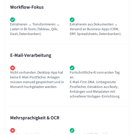
Workflow-Fokus
Extrahieren → Transformieren →
Extrahieren aus Dokumenten →
Laden in BI-Tools (Tableau, Qlik,
Versand an Business-Apps (CRM,
Excel, Datenbanken).
ERP, Spreadsheets, Datenbanken).
E-Mail-Verarbeitung
Nicht vorhanden. Desktop-App hat
Fortschrittliche KI vom ersten Tag
keine E-Mail-Postfächer. Anlagen
an.
müssen manuell gespeichert und in
E-Mail-First-DNA. Unbegrenzte
Monarch hochgeladen werden.
Postfächer, Extraktion aus Body,
Anhängen und Metadaten mit
schnellerer Vorlagen-Einrichtung.
Mehrsprachigkeit & OCR