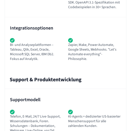
SDK. OpenAPI 3.1-Spezifikation mit
Codebeispielen in 30+ Sprachen.
Integrationsoptionen
BI- und Analyseplattformen –
Zapier, Make, Power Automate,
Tableau, Qlik, Excel, Oracle,
Google Sheets, Webhooks. "Let's
Microsoft SQL Server, IBM Db2.
Automate everything"-
Fokus auf Analytik.
Philosophie.
Support & Produktentwicklung
Supportmodell
Telefon, E-Mail, 24/7 Live-Support,
KI-Agents + dedizierter US-basierter
Wissensdatenbank, Foren.
Menschensupport für alle
Schulungen – Dokumentation,
zahlenden Kunden.
Webinare, Live-Online, vor Ort.