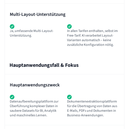
Multi-Layout-Unterstützung
Ja, umfassende Multi-Layout-
In allen Tarifen enthalten, selbst im
Unterstützung.
Free-Tarif. KI verarbeitet Layout-
Varianten automatisch – keine
zusätzliche Konfiguration nötig.
Hauptanwendungsfall & Fokus
Hauptanwendungszweck
Datenaufbereitungsplattform zur
Dokumentenextraktionsplattform
Überführung komplexer Daten in
für die Übertragung von Daten aus
saubere Datasets für BI, Analytik
E-Mails, PDFs und Dokumenten in
und maschinelles Lernen.
Business-Anwendungen.