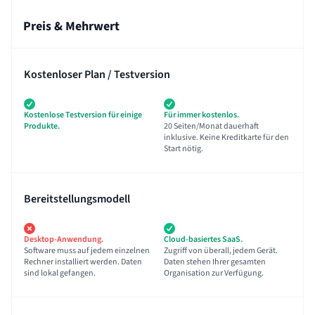
Preis & Mehrwert
Kostenloser Plan / Testversion
Kostenlose Testversion für einige
Für immer kostenlos.
Produkte.
20 Seiten/Monat dauerhaft
inklusive. Keine Kreditkarte für den
Start nötig.
Bereitstellungsmodell
Desktop-Anwendung.
Cloud-basiertes SaaS.
Software muss auf jedem einzelnen
Zugriff von überall, jedem Gerät.
Rechner installiert werden. Daten
Daten stehen Ihrer gesamten
sind lokal gefangen.
Organisation zur Verfügung.