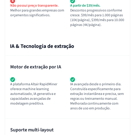
Não possui preço transparente.
A partir de $39/mês.
Melhor para grandes empresas com
Descontos progressivos conforme
orçamentos significativos.
cresce. $99/mês para 1.000 páginas
(10¢/página), $399/mês para 10.000
páginas (4¢/página).
IA & Tecnologia de extração
Motor de extração por IA
A plataforma Altair RapidMiner
IA avançada desde o primeiro dia.
oferece machine learning
Construída especificamente para
automatizado, IA generativa e
extração instantânea e precisa, sem
capacidades avançadas de
regras ou treinamento manual.
modelagem preditiva.
Melhorada continuamente com
anos de uso em produção.
Suporte multi-layout