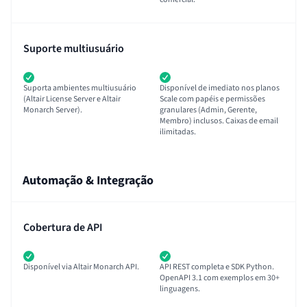
Suporte multiusuário
Suporta ambientes multiusuário
Disponível de imediato nos planos
(Altair License Server e Altair
Scale com papéis e permissões
Monarch Server).
granulares (Admin, Gerente,
Membro) inclusos. Caixas de email
ilimitadas.
Automação & Integração
Cobertura de API
Disponível via Altair Monarch API.
API REST completa e SDK Python.
OpenAPI 3.1 com exemplos em 30+
linguagens.