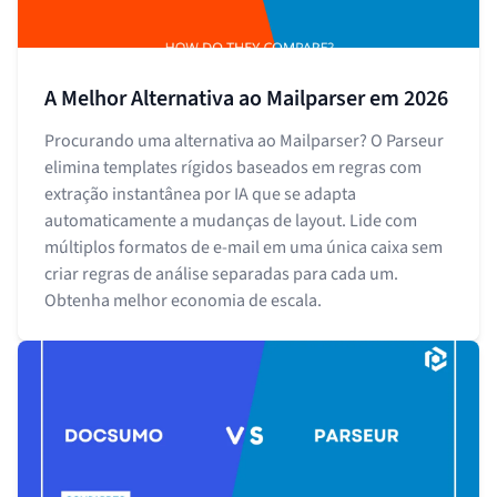
A Melhor Alternativa ao Mailparser em 2026
Procurando uma alternativa ao Mailparser? O Parseur
elimina templates rígidos baseados em regras com
extração instantânea por IA que se adapta
automaticamente a mudanças de layout. Lide com
múltiplos formatos de e-mail em uma única caixa sem
criar regras de análise separadas para cada um.
Obtenha melhor economia de escala.