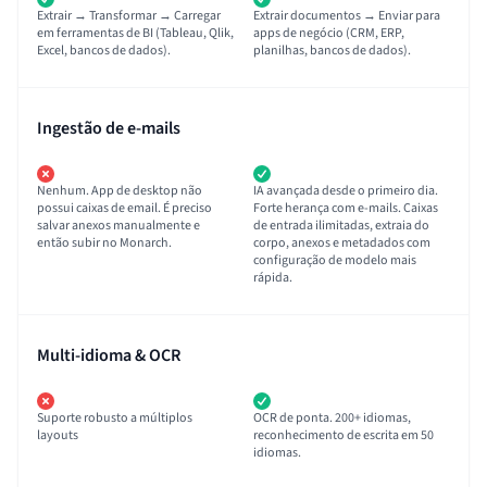
Extrair → Transformar → Carregar
Extrair documentos → Enviar para
em ferramentas de BI (Tableau, Qlik,
apps de negócio (CRM, ERP,
Excel, bancos de dados).
planilhas, bancos de dados).
Ingestão de e-mails
Nenhum. App de desktop não
IA avançada desde o primeiro dia.
possui caixas de email. É preciso
Forte herança com e-mails. Caixas
salvar anexos manualmente e
de entrada ilimitadas, extraia do
então subir no Monarch.
corpo, anexos e metadados com
configuração de modelo mais
rápida.
Multi-idioma & OCR
Suporte robusto a múltiplos
OCR de ponta. 200+ idiomas,
layouts
reconhecimento de escrita em 50
idiomas.