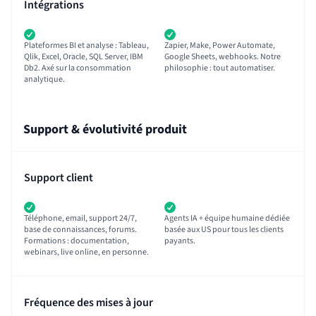
Intégrations
Plateformes BI et analyse : Tableau,
Zapier, Make, Power Automate,
Qlik, Excel, Oracle, SQL Server, IBM
Google Sheets, webhooks. Notre
Db2. Axé sur la consommation
philosophie : tout automatiser.
analytique.
Support & évolutivité produit
Support client
Téléphone, email, support 24/7,
Agents IA + équipe humaine dédiée
base de connaissances, forums.
basée aux US pour tous les clients
Formations : documentation,
payants.
webinars, live online, en personne.
Fréquence des mises à jour