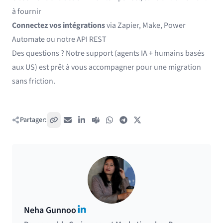
à fournir
Connectez vos intégrations
via
Zapier
,
Make
,
Power
Automate
ou notre API REST
Des questions ? Notre support (agents IA + humains basés
aux US) est prêt à vous accompagner pour une migration
sans friction.
Partager:
Copier le lien
E-mail
LinkedIn
Teams
WhatsApp
Telegram
X / Twitter
LinkedIn
Neha Gunnoo