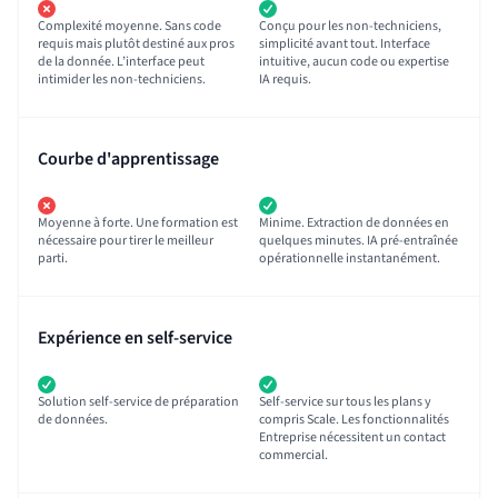
Complexité moyenne. Sans code
Conçu pour les non-techniciens,
requis mais plutôt destiné aux pros
simplicité avant tout. Interface
de la donnée. L’interface peut
intuitive, aucun code ou expertise
intimider les non-techniciens.
IA requis.
Courbe d'apprentissage
Moyenne à forte. Une formation est
Minime. Extraction de données en
nécessaire pour tirer le meilleur
quelques minutes. IA pré-entraînée
parti.
opérationnelle instantanément.
Expérience en self-service
Solution self-service de préparation
Self-service sur tous les plans y
de données.
compris Scale. Les fonctionnalités
Entreprise nécessitent un contact
commercial.