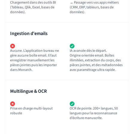
Chargement dans des outils BI
→ Passage vers vos apps métiers
(Tableau, Qlik, Excel, bases de
(CRM, ERP, tableurs, bases de
données).
données).
Ingestion d'emails
Aucune. L’application bureau ne
IA avancée dès le départ.
gère aucune boîte email. Il faut
Origine orientée email. Boîtes
enregistrer manuellement les
illimitées, extraction du corps, des
pièces jointes puis les importer
pièces jointes, et des métadonnées
dans Monarch.
avec paramétrage ultra rapide.
Multilingue & OCR
Prise en charge multi-layout
OCR de pointe. 200+ langues, 50
robuste
langues pour la reconnaissance
d’écriture manuscrite.