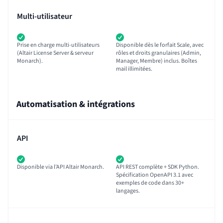
Multi-utilisateur
Prise en charge multi-utilisateurs
Disponible dès le forfait Scale, avec
(Altair License Server & serveur
rôles et droits granulaires (Admin,
Monarch).
Manager, Membre) inclus. Boîtes
mail illimitées.
Automatisation & intégrations
API
Disponible via l’API Altair Monarch.
API REST complète + SDK Python.
Spécification OpenAPI 3.1 avec
exemples de code dans 30+
langages.