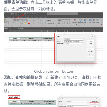
使用表单功能
：点击工具栏上的
表单
按钮，弹出表单界
面，会显示表格每一列的标题。
Click on the form button
添加、查找和编辑记录
：点
新建
可添加记录，
查找
用于检
索特定数据，
删除
移除记录。所有变更会自动同步更新表
格。