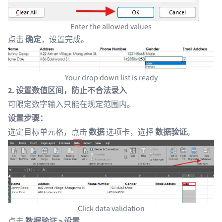
Enter the allowed values
点击
确定
，设置完成。
Your drop down list is ready
2. 设置数值区间，防止不合法录入
可限定数字输入只能在规定范围内。
设置步骤：
选定目标单元格，点击
数据
选项卡，选择
数据验证
。
Click data validation
点击
数据验证 > 设置
。