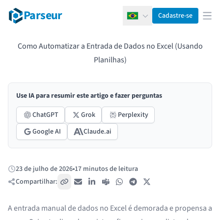
Parseur
Cadastre-se
Português
Abr
Como Automatizar a Entrada de Dados no Excel (Usando
Planilhas)
Use IA para resumir este artigo e fazer perguntas
ChatGPT
Grok
Perplexity
Google AI
Claude.ai
23 de julho de 2026
•
17 minutos de leitura
Publicado:
Compartilhar:
Copiar link
E-mail
LinkedIn
Teams
WhatsApp
Telegram
X / Twitter
A entrada manual de dados no Excel é demorada e propensa a