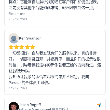
优点：
它能够自动解析我的潜在客户邮件和佣金报表。
之前没有其他平台能如此准确、轻松地做到这一点。
Read more
缺点：
Nov 27, 2023
解析我的佣金报表需要一些努力和联系客服，但
他们迅速回复并有效地解决了这个问题。
切换自：Parsio、Airparser
Ken Swanson
一切都很好。自从我发现你们的服务以来，真的非常
好。一切都非常直观、井然有序，而且你们的提示也很
到位，引导着像我这样的新手朝着正确的方向前进，
这
让我很开心
。
我知道让复杂的事情看起来简单并不容易。我向
Parseur 的全体员工致敬。
Nov 12, 2023
Jason Rogoff
A-Frame Management 联合创始人