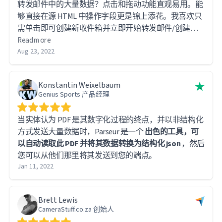
转发邮件中的大量数据？点击和拖动功能直观易用。能
够直接在源 HTML 中操作字段更是锦上添花。我喜欢只
需单击即可创建新收件箱并立即开始转发邮件/创建模
板的功能。我喜欢 Parseur 能够直观地判断哪个模板将
Read more
应用于新文档并自动应用。对于像我这样的低代码开发
Aug 23, 2022
人员来说，Parseur 与 Zapier 的集成简直是救星。而
且，它的 API 对于与我的数据库集成至关重要。
Konstantin Weixelbaum
Genius Sports 产品经理
当实体认为 PDF 是其数字化过程的终点，并以非结构化
方式发送大量数据时，Parseur 是一个
出色的工具，可
以自动读取此 PDF 并将其数据转换为结构化 json
，然后
您可以从他们那里将其发送到您的端点。
Jan 11, 2022
Brett Lewis
CameraStuff.co.za 创始人