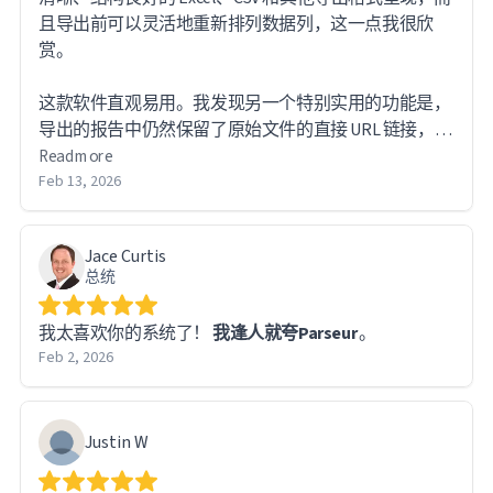
且导出前可以灵活地重新排列数据列，这一点我很欣
赏。
这款软件直观易用。我发现另一个特别实用的功能是，
导出的报告中仍然保留了原始文件的直接 URL 链接，方
便我在需要时查阅源文档。
Read more
Feb 13, 2026
处理如此庞大的数据量时，我确实遇到了一些技术难
题。不过，Parseur 的支持团队反应迅速，及时响应。
Jace Curtis
事实上，大多数问题都源于我自身的学习过程，而非软
总统
件本身的限制——系统运行完美无瑕。
我太喜欢你的系统了！
我逢人就夸Parseur
。
我对整个使用体验非常满意，并会毫不犹豫地向任何需
Feb 2, 2026
要处理大量文档和数据提取工作的人推荐 Parseur。
Justin W