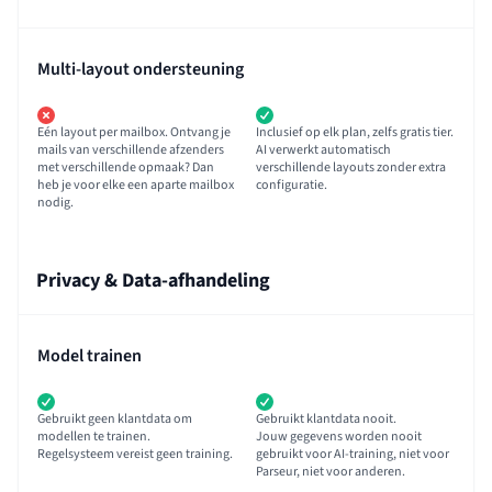
Multi-layout ondersteuning
Eén layout per mailbox. Ontvang je
Inclusief op elk plan, zelfs gratis tier.
mails van verschillende afzenders
AI verwerkt automatisch
met verschillende opmaak? Dan
verschillende layouts zonder extra
heb je voor elke een aparte mailbox
configuratie.
nodig.
Privacy & Data-afhandeling
Model trainen
Gebruikt geen klantdata om
Gebruikt klantdata nooit.
modellen te trainen.
Jouw gegevens worden nooit
Regelsysteem vereist geen training.
gebruikt voor AI-training, niet voor
Parseur, niet voor anderen.