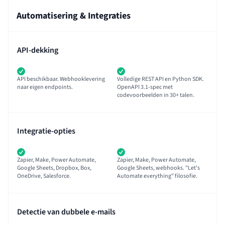
Automatisering & Integraties
API-dekking
API beschikbaar. Webhooklevering
Volledige REST API en Python SDK.
naar eigen endpoints.
OpenAPI 3.1-spec met
codevoorbeelden in 30+ talen.
Integratie-opties
Zapier, Make, Power Automate,
Zapier, Make, Power Automate,
Google Sheets, Dropbox, Box,
Google Sheets, webhooks. "Let's
OneDrive, Salesforce.
Automate everything" filosofie.
Detectie van dubbele e-mails