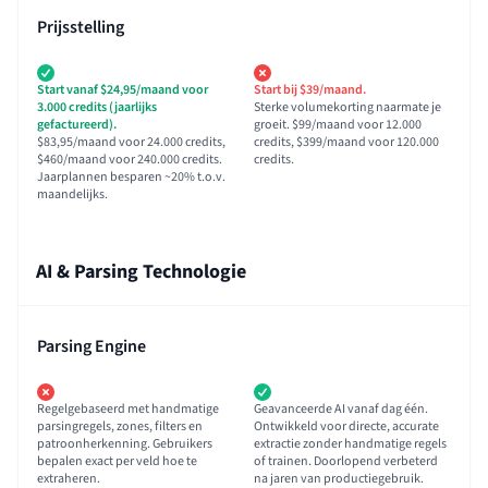
Prijsstelling
Start vanaf $24,95/maand voor
Start bij $39/maand.
3.000 credits (jaarlijks
Sterke volumekorting naarmate je
gefactureerd).
groeit. $99/maand voor 12.000
$83,95/maand voor 24.000 credits,
credits, $399/maand voor 120.000
$460/maand voor 240.000 credits.
credits.
Jaarplannen besparen ~20% t.o.v.
maandelijks.
AI & Parsing Technologie
Parsing Engine
Regelgebaseerd met handmatige
Geavanceerde AI vanaf dag één.
parsingregels, zones, filters en
Ontwikkeld voor directe, accurate
patroonherkenning. Gebruikers
extractie zonder handmatige regels
bepalen exact per veld hoe te
of trainen. Doorlopend verbeterd
extraheren.
na jaren van productiegebruik.