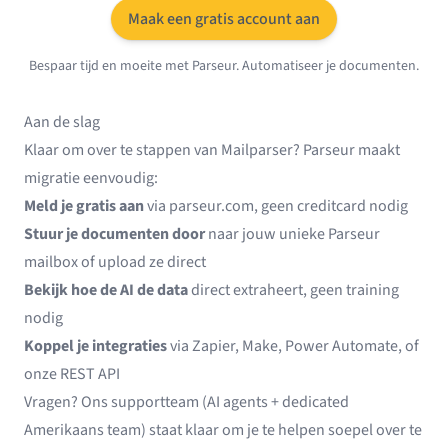
Maak een gratis account aan
Bespaar tijd en moeite met Parseur. Automatiseer je documenten.
Aan de slag
Klaar om over te stappen van Mailparser? Parseur maakt
migratie eenvoudig:
Meld je gratis aan
via
parseur.com
, geen creditcard nodig
Stuur je documenten door
naar jouw unieke Parseur
mailbox of upload ze direct
Bekijk hoe de AI de data
direct extraheert, geen training
nodig
Koppel je integraties
via
Zapier
,
Make
,
Power Automate
, of
onze REST API
Vragen? Ons supportteam (AI agents + dedicated
Amerikaans team) staat klaar om je te helpen soepel over te