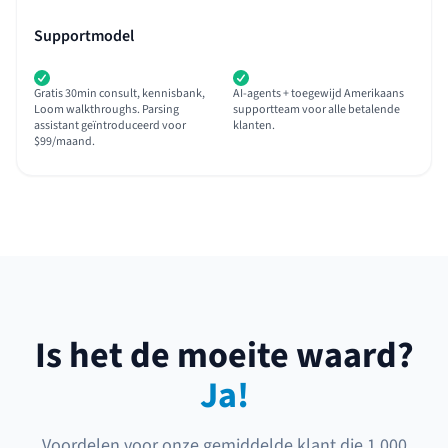
Supportmodel
Gratis 30min consult, kennisbank,
AI-agents + toegewijd Amerikaans
Loom walkthroughs. Parsing
supportteam voor alle betalende
assistant geïntroduceerd voor
klanten.
$99/maand.
Is het de moeite waard?
Ja!
Voordelen voor onze gemiddelde klant die 1.000