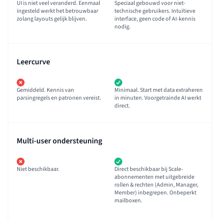
UI is niet veel veranderd. Eenmaal
Speciaal gebouwd voor niet-
ingesteld werkt het betrouwbaar
technische gebruikers. Intuïtieve
zolang layouts gelijk blijven.
interface, geen code of AI-kennis
nodig.
Leercurve
Gemiddeld. Kennis van
Minimaal. Start met data extraheren
parsingregels en patronen vereist.
in minuten. Voorgetrainde AI werkt
direct.
Multi-user ondersteuning
Niet beschikbaar.
Direct beschikbaar bij Scale-
abonnementen met uitgebreide
rollen & rechten (Admin, Manager,
Member) inbegrepen. Onbeperkt
mailboxen.