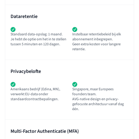
Dataretentie
Standaard data-opslag: 1 maand.
Instelbaar retentiebeleid bij elk
Je hebt de optie om het in te stellen
abonnement inbegrepen.
tussen 5 minuten en 120 dagen.
Geen extra kosten voor langere
retentie.
Privacybelofte
Amerikaans bedrijf (Edina, MN),
Singapore, maar Europees
verwerkt EU-data onder
founders team.
standaardcontractbepalingen.
AVG-native design en privacy-
gefocuste architectuur vanaf dag
één.
Multi-Factor Authenticatie (MFA)