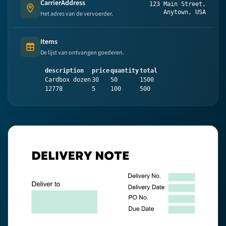
CarrierAddress
123 Main Street,
Address
Anytown, USA
Het adres van de vervoerder.
Items
Table (list of items)
De lijst van ontvangen goederen.
description
price
quantity
total
Cardbox dozen
30
50
1500
12778
5
100
500