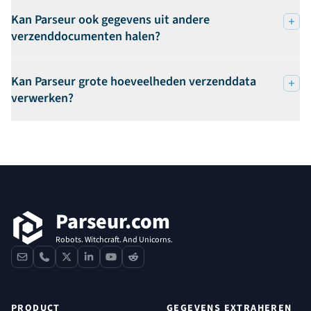
Kan Parseur ook gegevens uit andere
verzenddocumenten halen?
Kan Parseur grote hoeveelheden verzenddata
verwerken?
Voettekst
Parseur.com
Robots. Witchcraft. And Unicorns.
contact
phone
x
linkedin
youtube
reddit
PRODUCT
GEGEVENS EXTRAHEREN