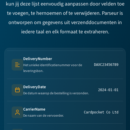
kun jij deze lijst eenvoudig aanpassen door velden toe
te voegen, te hernoemen of te verwijderen. Parseur is
ontworpen om gegevens uit verzenddocumenten in
iedere taal en elk formaat te extraheren.
DeliveryNumber
Het unieke identificatienummer voor de
DAXC23456789
Text (multi-lines)
leveringsbon.
DeliveryDate
2024-01-01
Date
De datum waarop de bestelling is verzonden.
CarrierName
Cardpocket Co Ltd
Person's name
De naam van de vervoerder.