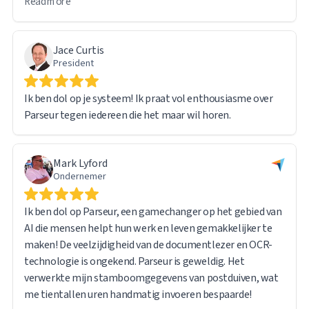
Read more
De software is intuïtief en gebruiksvriendelijk. Een andere
functie die ik bijzonder nuttig vond, is dat het originele
Jace Curtis
bestand toegankelijk blijft via een directe URL-link in het
President
geëxporteerde rapport, waardoor het gemakkelijk is om
brondocumenten te raadplegen wanneer dat nodig is.
Ik ben dol op je systeem! Ik praat vol enthousiasme over
Parseur tegen iedereen die het maar wil horen.
Bij het verwerken van zo'n grote hoeveelheid gegevens
ben ik wel een paar technische problemen
tegengekomen. Het supportteam van Parseur reageerde
Mark Lyford
echter snel en adequaat. De meeste problemen kwamen
Ondernemer
eigenlijk voort uit mijn eigen leerproces in plaats van een
beperking van de software – het systeem zelf werkte
Ik ben dol op Parseur, een gamechanger op het gebied van
feilloos.
AI die mensen helpt hun werk en leven gemakkelijker te
maken! De veelzijdigheid van de documentlezer en OCR-
Ik ben zeer tevreden over de algehele ervaring en zou
technologie is ongekend. Parseur is geweldig. Het
Parseur vol vertrouwen aanbevelen aan iedereen die te
verwerkte mijn stamboomgegevens van postduiven, wat
maken heeft met het verwerken en extraheren van grote
me tientallen uren handmatig invoeren bespaarde!
hoeveelheden documenten.