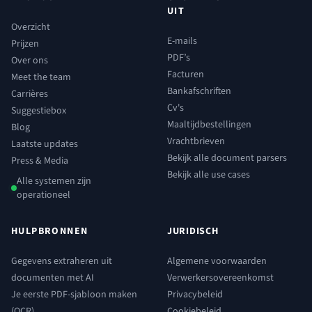
UIT
Overzicht
E-mails
Prijzen
PDF’s
Over ons
Facturen
Meet the team
Bankafschriften
Carrières
Cv's
Suggestiebox
Maaltijdbestellingen
Blog
Vrachtbrieven
Laatste updates
Bekijk alle document parsers
Press & Media
Bekijk alle use cases
Alle systemen zijn
operationeel
HULPBRONNEN
JURIDISCH
Gegevens extraheren uit
Algemene voorwaarden
documenten met AI
Verwerkersovereenkomst
Je eerste PDF-sjabloon maken
Privacybeleid
(OCR)
Cookiebeleid