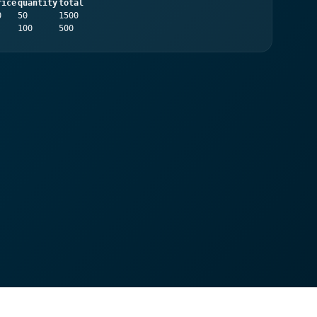
rice
quantity
total
0
50
1500
100
500