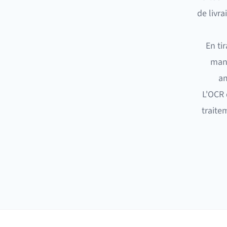
de livr
En tir
manu
am
L'OCR 
traite