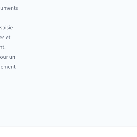
ocuments
saisie
es et
nt.
pour un
nnement