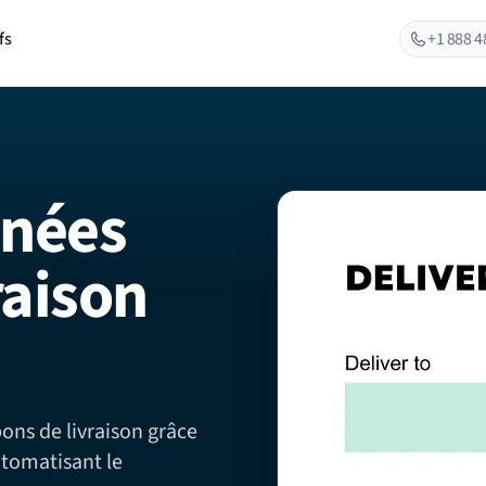
fs
+1 888 4
nnées
raison
ons de livraison grâce
utomatisant le