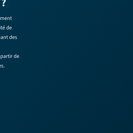
 ?
mment
ité de
mant des
partir de
s.