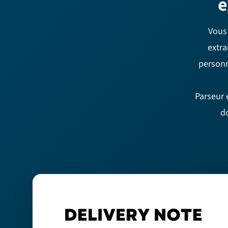
e
Vous
extra
personn
Parseur 
d