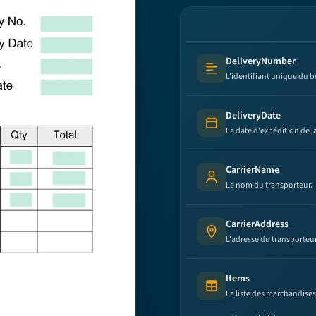
DeliveryNumber
Text (multi-lines)
L'identifiant unique du b
DeliveryDate
Date
La date d'expédition de
CarrierName
Person's name
Le nom du transporteur.
CarrierAddress
Address
L'adresse du transporteur
Items
Table (list of items)
La liste des marchandises