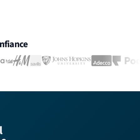
onfiance
l