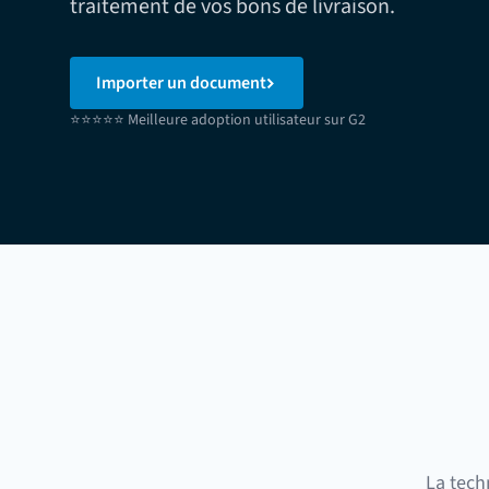
traitement de vos bons de livraison.
Importer un document
⭐⭐⭐⭐⭐ Meilleure adoption utilisateur sur G2
La tech