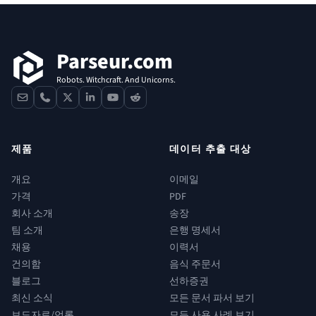
푸터
Parseur.com
Robots. Witchcraft. And Unicorns.
contact
phone
x
linkedin
youtube
reddit
제품
데이터 추출 대상
개요
이메일
가격
PDF
회사 소개
송장
팀 소개
은행 명세서
채용
이력서
건의함
음식 주문서
블로그
선하증권
최신 소식
모든 문서 파서 보기
보도자료/언론
모든 사용 사례 보기