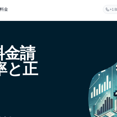
料金
+1 8
料金請
率と正