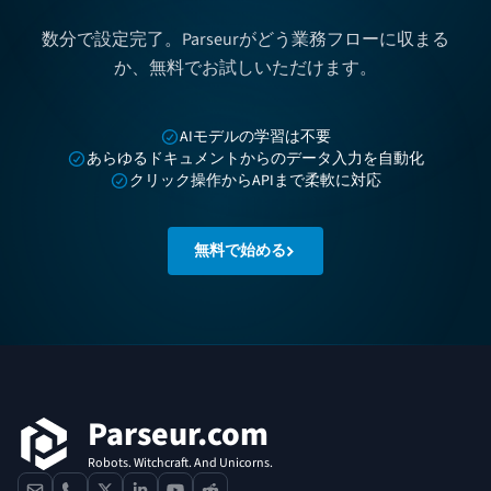
数分で設定完了。Parseurがどう業務フローに収まる
か、無料でお試しいただけます。
AIモデルの学習は不要
あらゆるドキュメントからのデータ入力を自動化
クリック操作からAPIまで柔軟に対応
無料で始める
フッター
Parseur.com
Robots. Witchcraft. And Unicorns.