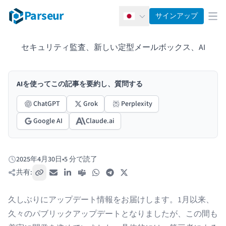
Parseur
サインアップ
日本語
メ
セキュリティ監査、新しい定型メールボックス、AI
AIを使ってこの記事を要約し、質問する
ChatGPT
Grok
Perplexity
Google AI
Claude.ai
2025年4月30日
•
5 分で読了
公開日:
共有:
リンクをコピー
メール
LinkedIn
Teams
WhatsApp
Telegram
X / Twitter
久しぶりにアップデート情報をお届けします。1月以来、
久々のパブリックアップデートとなりましたが、この間も