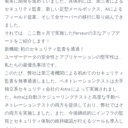
着実に開発を進めていました。具体的には、第三者による
セキュリティ監査、新しい定型メールボックス、AIによる
フィールド提案、そして全サーバーの移行に取り組んでき
ました。
それでは、ここ数ヶ月で実施したParseurの主なアップデ
ートをご紹介します！
新機能: 初のセキュリティ監査を通過！
ユーザーデータの安全性とアプリケーションの堅牢性は、
私たちの最優先事項です。
このたび、弊社は第三者機関による初めてのセキュリティ
監査を無事通過しました。ペネトレーションテストは大手
独立系セキュリティ会社の
Astra
によって実施されまし
た。Astraは自動スケジューリングテストと高度な手動ペ
ネトレーションテストの両方を提供しており、弊社ではそ
の両方を実施しました。また、今後継続的にインフラの監
視とセキュリティ体制の維持確認が行えるツールも導入し