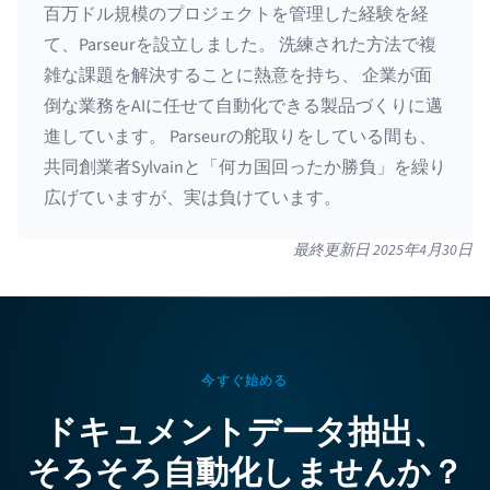
百万ドル規模のプロジェクトを管理した経験を経
て、Parseurを設立しました。 洗練された方法で複
雑な課題を解決することに熱意を持ち、 企業が面
倒な業務をAIに任せて自動化できる製品づくりに邁
進しています。 Parseurの舵取りをしている間も、
共同創業者Sylvainと「何カ国回ったか勝負」を繰り
広げていますが、実は負けています。
最終更新日
2025年4月30日
今すぐ始める
ドキュメントデータ抽出、
そろそろ自動化しませんか？