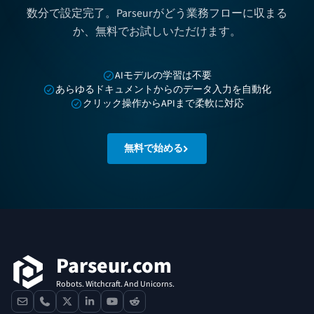
数分で設定完了。Parseurがどう業務フローに収まる
か、無料でお試しいただけます。
AIモデルの学習は不要
あらゆるドキュメントからのデータ入力を自動化
クリック操作からAPIまで柔軟に対応
無料で始める
フッター
Parseur.com
Robots. Witchcraft. And Unicorns.
contact
phone
x
linkedin
youtube
reddit