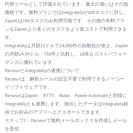
代替ツール
として評価されています。最大の違いはその低
価格です。無料プランではIntegratelyが200タスクに対し、
Zapier
は100タスクのみ利用可能です。
その他の有料プラ
ン
もZapierより多くのタスクをより低コストで利用できま
す。
Integratelyは月額15ドルで14,000件の自動化が使え、Zapier
の月額24.99ドル・750件と比較し、18倍もコストパフォー
マンスに優れています。
ParseurとIntegratelyの連携について
Parseur
は、解析ルールの設定不要で利用できるノーコー
ドソフトウェアです。
Parseurは
Zapier
、
IFTTT
、
Make
、
Power Automate
と同様に
Integratelyとも連携します。抽出したデータはIntegrately経
由でお好みのアプリへエクスポートできます。
ステップ1：Parseurで無料メールボックスを作成しメール
を受信