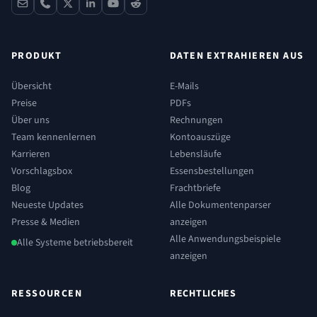
contact
phone
x
linkedin
youtube
reddit
PRODUKT
DATEN EXTRAHIEREN AUS
Übersicht
E-Mails
Preise
PDFs
Über uns
Rechnungen
Team kennenlernen
Kontoauszüge
Karrieren
Lebensläufe
Vorschlagsbox
Essensbestellungen
Blog
Frachtbriefe
Neueste Updates
Alle Dokumentenparser
Presse & Medien
anzeigen
Alle Anwendungsbeispiele
Alle Systeme betriebsbereit
anzeigen
RESSOURCEN
RECHTLICHES