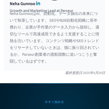
LinkedIn
Neha Gunnoo
Growth and Marketing Lead at Parseur
Neha GunnooはAI、自動化、データ抽出の未来につ
いて執筆しています。 SEOやB2B自動化戦略に長年
携わり、企業が手作業のデータ入力から脱却し、適
切なツールで高速成長できるよう支援することに情
熱を注いでいます。 コンテンツ戦略やSEOトレンド
をリサーチしていないときは、猫に振り回されてい
るか、 Parseur創業者の渡航国数に追いつこうと奮
闘しているはずです。
最終更新日
2025年4月29日
今すぐ始める