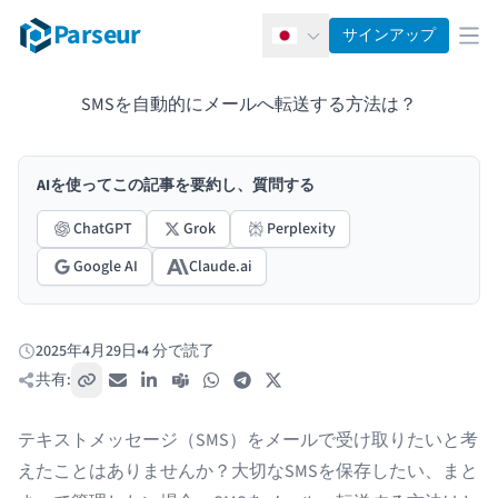
Parseur
サインアップ
日本語
メ
SMSを自動的にメールへ転送する方法は？
AIを使ってこの記事を要約し、質問する
ChatGPT
Grok
Perplexity
Google AI
Claude.ai
2025年4月29日
•
4 分で読了
公開日:
共有:
リンクをコピー
メール
LinkedIn
Teams
WhatsApp
Telegram
X / Twitter
テキストメッセージ（SMS）をメールで受け取りたいと考
えたことはありませんか？大切なSMSを保存したい、まと