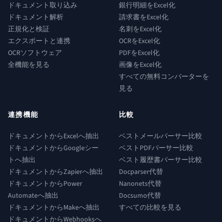
ドキュメント取り込み
銀行明細をExcel化
ドキュメント解析
請求書をExcel化
正規化と検証
名刺をExcel化
エクスポートと連携
OCRをExcel化
OCRソフトウェア
PDFをExcel化
全機能を見る
画像をExcel化
すべての無料コンバーターを
見る
連携機能
比較
ドキュメントからExcelへ抽出
ベストメールパーサー比較
ドキュメントからGoogleシー
ベストPDFパーサー比較
トへ抽出
ベスト履歴書パーサー比較
ドキュメントからZapierへ抽出
Docparser代替
ドキュメントからPower
Nanonets代替
Automateへ抽出
Docsumo代替
ドキュメントからMakeへ抽出
すべての比較を見る
ドキュメントからWebhooksへ