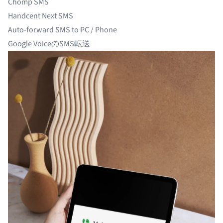
Chomp SMS
Handcent Next SMS
Auto-forward SMS to PC / Phone
Google VoiceのSMS転送