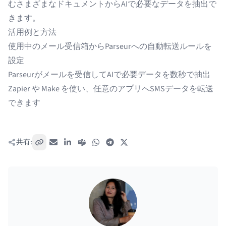
むさまざまなドキュメントからAIで必要なデータを抽出で
きます。
活用例と方法
使用中のメール受信箱からParseurへの自動転送ルールを
設定
Parseurがメールを受信してAIで必要データを数秒で抽出
Zapier
や
Make
を使い、任意のアプリへSMSデータを転送
できます
共有:
リンクをコピー
メール
LinkedIn
Teams
WhatsApp
Telegram
X / Twitter