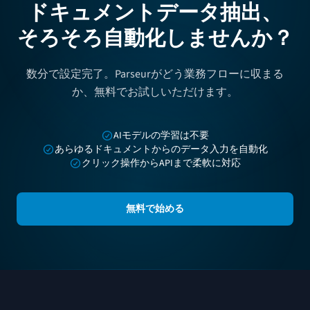
ドキュメントデータ抽出、
そろそろ自動化しませんか？
数分で設定完了。Parseurがどう業務フローに収まる
か、無料でお試しいただけます。
AIモデルの学習は不要
あらゆるドキュメントからのデータ入力を自動化
クリック操作からAPIまで柔軟に対応
無料で始める
フッター