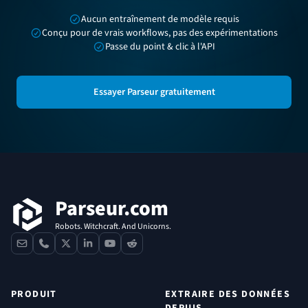
Aucun entraînement de modèle requis
Conçu pour de vrais workflows, pas des expérimentations
Passe du point & clic à l'API
Essayer Parseur gratuitement
Pied de page
Parseur.com
Robots. Witchcraft. And Unicorns.
contact
phone
x
linkedin
youtube
reddit
PRODUIT
EXTRAIRE DES DONNÉES