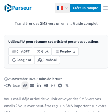
Parseur
Créer un compte
Français
Ouv
Transférer des SMS vers un email : Guide complet
Utilisez l'IA pour résumer cet article et poser des questions
ChatGPT
Grok
Perplexity
Google AI
Claude.ai
28 novembre 2024
•
6 mins de lecture
Publié:
Partager:
Copier le lien
E-mail
LinkedIn
Teams
WhatsApp
Telegram
X / Twitter
Vous est-il déjà arrivé de vouloir envoyer des SMS vers vos
emails ? Vous avez peut-être reçu un SMS important sur votre