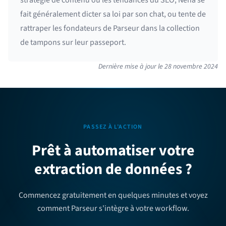
stratégie de contenu ou les tendances du SEO, Neha se
fait généralement dicter sa loi par son chat, ou tente de
rattraper les fondateurs de Parseur dans la collection
de tampons sur leur passeport.
Dernière mise à jour le
28 novembre 2024
PASSEZ À L’ACTION
Prêt à automatiser votre
extraction de données ?
Commencez gratuitement en quelques minutes et voyez
comment Parseur s'intègre à votre workflow.