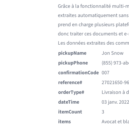
Grâce à la fonctionnalité multi-
extraites automatiquement sans
prend en charge
plusieurs plat
donc traiter ces documents et e
Les données extraites des comma
pickupName
Jon Snow
pickupPhone
(855) 973-ab
confirmationCode
007
reference#
27021650-9
orderType#
Livraison à 
dateTime
03 janv. 202
itemCount
3
items
Avocat et bl