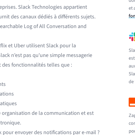
do
reprises. Slack Technologies appartient
et 
fon
rnit des canaux dédiés à différents sujets.
"Searchable Log of All Conversation and
x et Uber utilisent Slack pour la
Sla
Slack n'est pas qu'une simple messagerie
est
t des fonctionnalités
telles que :
aux
Sla
de 
nts
cations
matiques
re organisation de la communication et est
Zap
ctronique.
con
pou
k pour envoyer des notifications par e-mail ?