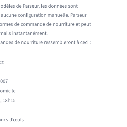
modèles de Parseur, les données sont
 aucune configuration manuelle. Parseur
eformes de commande de nourriture
et peut
-mails instantanément.
ndes de nourriture ressembleront à ceci :
cd
6007
domicile
2, 18h15
ancs d'œufs