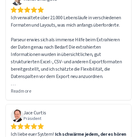
Ich verwaltete über 21.000 Lebensläufe in verschiedenen
Formaten und Layouts, was mich anfangs überforderte.
Parseur erwies sich als immense Hilfe beim Extrahieren
der Daten genau nach Bedarf. Die extrahierten
Informationen wurden in übersichtlichen, gut
strukturierten Excel-, CSV- und anderen Exportformaten
bereitgestellt, und ich schätzte die Flexibilität, die
Datenspalten vor dem Export neu anzuordnen.
Die Software ist intuitiv und benutzerfreundlich.
Read more
Besonders hilfreich fand ich auch, dass die Originaldatei
über einen direkten URL-Link im exportierten Bericht
Jace Curtis
zugänglich bleibt, sodass die Quelldokumente bei Bedarf
Präsident
leicht referenziert werden können.
Ich liebe euer System!
Ich schwärme jedem, der es hören
Bei der Verarbeitung dieser großen Datenmenge stieß ich