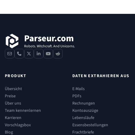
Fußzeile
Parseur.com
Robots. Witchcraft. And Unicorns.
contact
phone
x
linkedin
youtube
reddit
PRODUKT
DATEN EXTRAHIEREN AUS
Übersicht
E-Mails
Preise
PDFs
Über uns
Rechnungen
Team kennenlernen
Kontoauszüge
Karrieren
Lebensläufe
Vorschlagsbox
Essensbestellungen
Blog
Frachtbriefe