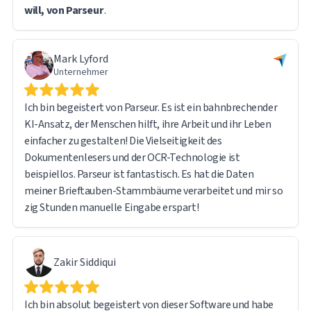
will, von Parseur
.
auf einige technische Herausforderungen. Das Support-
Team von Parseur reagierte jedoch schnell und hilfsbereit.
Tatsächlich resultierten die meisten Probleme eher aus
Mark Lyford
meiner eigenen Lernkurve als aus Einschränkungen der
Unternehmer
Software – das System selbst funktionierte einwandfrei.
Ich bin begeistert von Parseur. Es ist ein bahnbrechender
Ich bin mit der Gesamterfahrung sehr zufrieden und kann
KI-Ansatz, der Menschen hilft, ihre Arbeit und ihr Leben
Parseur jedem, der große Mengen an Dokumenten
einfacher zu gestalten! Die Vielseitigkeit des
verarbeitet und Daten extrahiert, uneingeschränkt
Dokumentenlesers und der OCR-Technologie ist
empfehlen.
beispiellos. Parseur ist fantastisch. Es hat die Daten
meiner Brieftauben-Stammbäume verarbeitet und mir so
zig Stunden manuelle Eingabe erspart!
Zakir Siddiqui
Ich bin absolut begeistert von dieser Software und habe