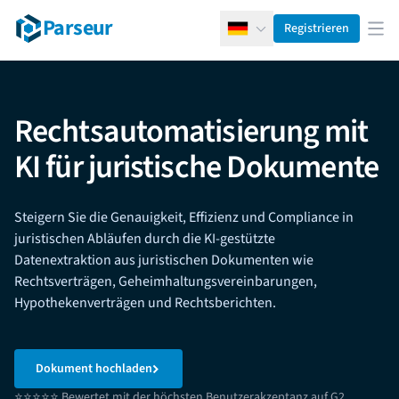
Parseur
Registrieren
Deutsch
Men
Rechtsautomatisierung mit
KI für juristische Dokumente
Steigern Sie die Genauigkeit, Effizienz und Compliance in
juristischen Abläufen durch die KI-gestützte
Datenextraktion aus juristischen Dokumenten wie
Rechtsverträgen, Geheimhaltungsvereinbarungen,
Hypothekenverträgen und Rechtsberichten.
Dokument hochladen
⭐⭐⭐⭐⭐ Bewertet mit der höchsten Benutzerakzeptanz auf G2