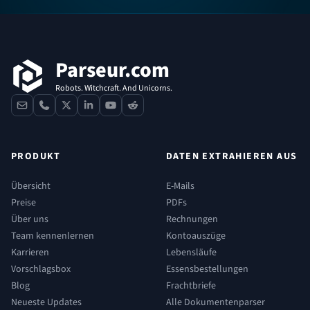
Fußzeile
Parseur.com
Robots. Witchcraft. And Unicorns.
contact
phone
x
linkedin
youtube
reddit
PRODUKT
DATEN EXTRAHIEREN AUS
Übersicht
E-Mails
Preise
PDFs
Über uns
Rechnungen
Team kennenlernen
Kontoauszüge
Karrieren
Lebensläufe
Vorschlagsbox
Essensbestellungen
Blog
Frachtbriefe
Neueste Updates
Alle Dokumentenparser